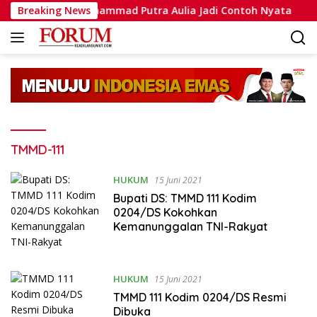
Langsung
asi, Bripda Muhammad Putra Aulia Jadi Contoh Nyata
Breaking News
D
ke
konten
TMMD-111
HUKUM
15 Juni 2021
Bupati DS: TMMD 111 Kodim
0204/DS Kokohkan
Kemanunggalan TNI-Rakyat
HUKUM
15 Juni 2021
TMMD 111 Kodim 0204/DS Resmi
Dibuka