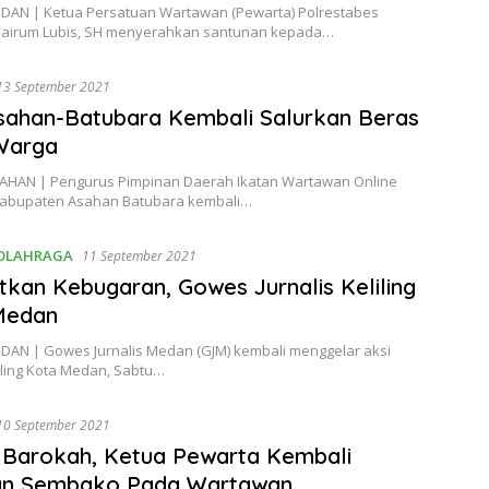
AN | Ketua Persatuan Wartawan (Pewarta) Polrestabes
airum Lubis, SH menyerahkan santunan kepada…
13 September 2021
ahan-Batubara Kembali Salurkan Beras
Warga
HAN | Pengurus Pimpinan Daerah Ikatan Wartawan Online
Kabupaten Asahan Batubara kembali…
OLAHRAGA
11 September 2021
tkan Kebugaran, Gowes Jurnalis Keliling
Medan
AN | Gowes Jurnalis Medan (GJM) kembali menggelar aksi
iling Kota Medan, Sabtu…
10 September 2021
 Barokah, Ketua Pewarta Kembali
an Sembako Pada Wartawan