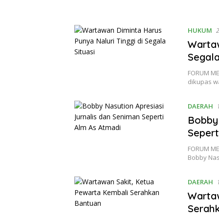
HUKUM
Wartaw
Segala
FORUM MED
dikupas w
DAERAH
Bobby 
Sepert
FORUM MED
Bobby Nas
DAERAH
Wartaw
Serah