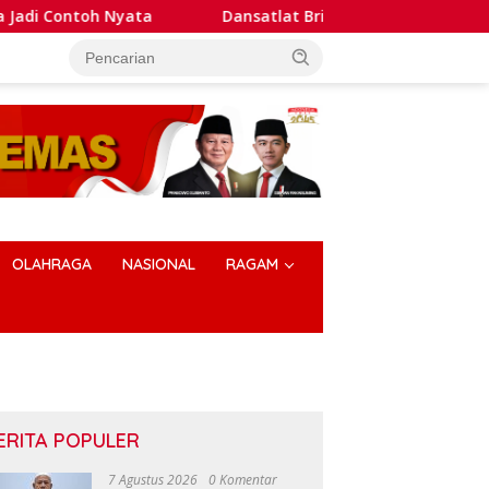
h Nyata
Dansatlat Brimob Korbrimob Buka Pelatihan Wa
OLAHRAGA
NASIONAL
RAGAM
ERITA POPULER
7 Agustus 2026
0 Komentar