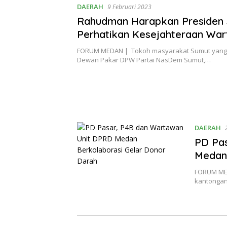
DAERAH
9 Februari 2023
Rahudman Harapkan Presiden
Perhatikan Kesejahteraan Wa
FORUM MEDAN | Tokoh masyarakat Sumut yang 
Dewan Pakar DPW Partai NasDem Sumut,…
DAERAH
PD Pa
Medan 
FORUM ME
kantongan