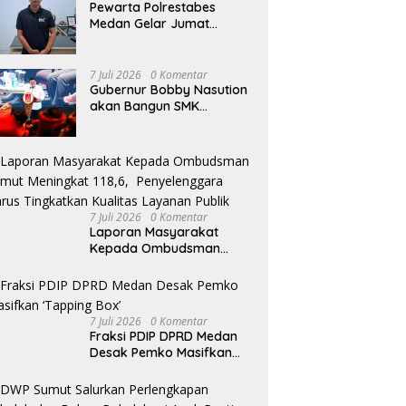
Pewarta Polrestabes
Medan Gelar Jumat
Barokah, Pererat
Silaturahmi, Kokohkan
Sinergi Media dan
7 Juli 2026
0 Komentar
Kepolisian
Gubernur Bobby Nasution
akan Bangun SMK
Unggulan Pariwisata
Berkonsep Boarding
School di Samosir
7 Juli 2026
0 Komentar
Laporan Masyarakat
Kepada Ombudsman
Sumut Meningkat 118,6,
Penyelenggara Harus
Tingkatkan Kualitas
Layanan Publik
7 Juli 2026
0 Komentar
Fraksi PDIP DPRD Medan
Desak Pemko Masifkan
‘Tapping Box’