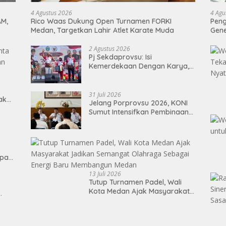
4 Agustus 2026
4 Agu
AM,
Rico Waas Dukung Open Turnamen FORKI
Peng
Medan, Targetkan Lahir Atlet Karate Muda
Gen
2 Agustus 2026
Pj Sekdaprovsu: Isi
Kemerdekaan Dengan Karya,
Prestasi, dan Semangat
Persatuan
31 Juli 2026
Tak
Jelang Porprovsu 2026, KONI
Sumut Intensifkan Pembinaan
Atlet
epan
13 Juli 2026
Tutup Turnamen Padel, Wali
Kota Medan Ajak Masyarakat
Jadikan Semangat Olahraga
Sebagai Energi Baru
Membangun Medan