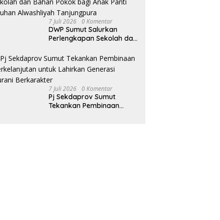
7 Juli 2026
0 Komentar
DWP Sumut Salurkan
Perlengkapan Sekolah dan
Bahan Pokok bagi Anak
Panti Asuhan Alwashliyah
Tanjungpura
7 Juli 2026
0 Komentar
Pj Sekdaprov Sumut
Tekankan Pembinaan
Berkelanjutan untuk
Lahirkan Generasi Qurani
Berkarakter