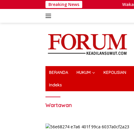
Langsung
Breaking News
Wakapolri Dorong 
ke
konten
BERANDA
HUKUM
KEPOLISIAN
Indeks
Wartawan