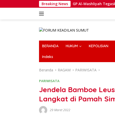
Langsung
GP Al-Washliyah Tegaskan Situasi Solid, 
Breaking News
ke
konten
BERANDA
HUKUM
KEPOLISIAN
Indeks
Beranda
RAGAM
PARIWISATA
PARIWISATA
Jendela Bamboe Leuse
Langkat di Pamah Sim
29 Maret 2022