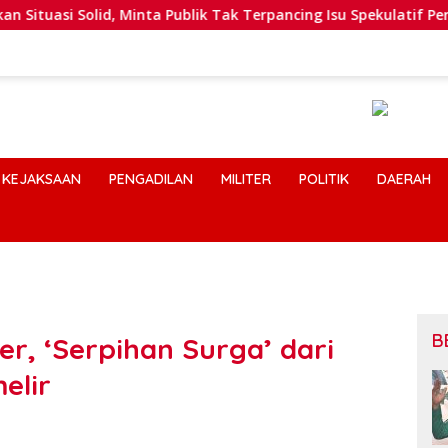
Minta Publik Tak Terpancing Isu Spekulatif Pergantian Kapolri
KEJAKSAAN
PENGADILAN
MILITER
POLITIK
DAERAH
B
r, ‘Serpihan Surga’ dari
elir