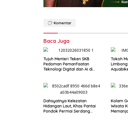
Komentar
Baca Juga
Tujuh Menteri Teken SKB
Tokoh Mu
Pedoman Pemanfaatan
Limbong
Teknologi Digital dan AI di
Aquabik
Dunia Pendidikan
Lake To
Anggara
Dahsyatnya Kelezatan
Kolam Ga
Hidangan Laut, Khas Pantai
Wisata K
Pondok Permai Serdang
Memanja
Bedagai
Binjai