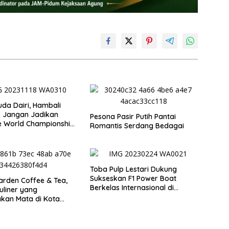
da Dairi, Hambali
: Jangan Jadikan
Pesona Pasir Putih Pantai
e World Championship
Romantis Serdang Bedagai
ba Ajang Menggerogoti
n Daerah
Toba Pulp Lestari Dukung
Sukseskan F1 Power Boat
rden Coffee & Tea,
Berkelas Internasional di
uliner yang
Danau Toba
kan Mata di Kota