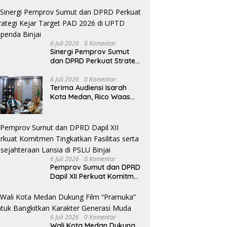
Kapolri
6 Juli 2026
0 Komentar
Sinergi Pemprov Sumut
dan DPRD Perkuat Strategi
Kejar Target PAD 2026 di
UPTD Pependa Binjai
6 Juli 2026
0 Komentar
Terima Audiensi Isarah
Kota Medan, Rico Waas
Tegaskan Pentingnya Data
Akurat Dalam Mengambil
Kebijakan Publik
6 Juli 2026
0 Komentar
Pemprov Sumut dan DPRD
Dapil XII Perkuat Komitmen
Tingkatkan Fasilitas serta
Kesejahteraan Lansia di
PSLU Binjai
6 Juli 2026
0 Komentar
Wali Kota Medan Dukung