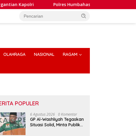
Polres Humbahas Tegaskan Penanganan Laporan Dugaa
OLAHRAGA
NASIONAL
RAGAM
ERITA POPULER
6 Agustus 2026
0 Komentar
GP Al-Washliyah Tegaskan
Situasi Solid, Minta Publik
Tak Terpancing Isu
Spekulatif Pergantian