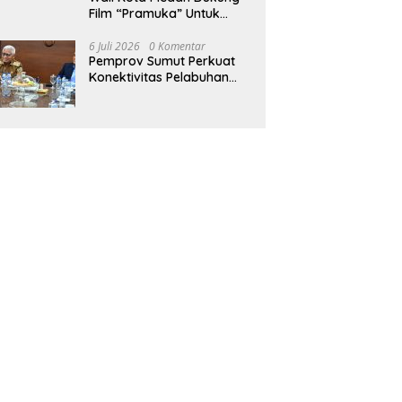
Film “Pramuka” Untuk
Bangkitkan Karakter
Generasi Muda
6 Juli 2026
0 Komentar
Pemprov Sumut Perkuat
Konektivitas Pelabuhan
Kuala Tanjung–Penang
Port, Dorong Efisiensi
Logistik dan Daya Saing
Ekonomi