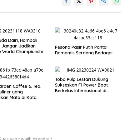
da Dairi, Hambali
: Jangan Jadikan
Pesona Pasir Putih Pantai
e World Championship
Romantis Serdang Bedagai
ba Ajang Menggerogoti
n Daerah
Toba Pulp Lestari Dukung
Sukseskan F1 Power Boat
rden Coffee & Tea,
Berkelas Internasional di
uliner yang
Danau Toba
kan Mata di Kota
Ruas yang wajib ditandai
*