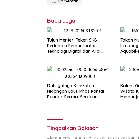
Komentar
Baca Juga
Tujuh Menteri Teken SKB
Tokoh Mu
Pedoman Pemanfaatan
Limbong
Teknologi Digital dan AI di
Aquabik
Dunia Pendidikan
Lake To
Anggara
Dahsyatnya Kelezatan
Kolam Ga
Hidangan Laut, Khas Pantai
Wisata K
Pondok Permai Serdang
Memanja
Bedagai
Binjai
Tinggalkan Balasan
Alamat email Anda tidak akan dipublikasikan.