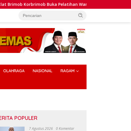
ka Pelatihan Wanteror Lanjutan dan Tactical Medic 2026
OLAHRAGA
NASIONAL
RAGAM
ERITA POPULER
7 Agustus 2026
0 Komentar