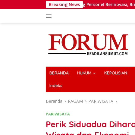
Langsung
kapolri Dorong Personel Berinovasi, Bripda Muhammad Putra A
Breaking News
ke
konten
BERANDA
HUKUM
KEPOLISIAN
Indeks
Beranda
RAGAM
PARIWISATA
PARIWISATA
Perik Siduadua Dihar
Wisata dan Ekonomi