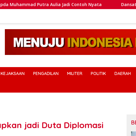
ulia Jadi Contoh Nyata
Dansatlat Brimob Korbrimob Bu
KEJAKSAAN
PENGADILAN
MILITER
POLITIK
DAERAH
B
apkan jadi Duta Diplomasi