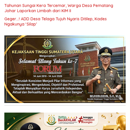
Tahunan Sungai Kera Tercemar, Warga Desa Pematang
Johar Laporkan Limbah dari KIM II
Geger…! ADD Desa Telaga Tujuh Nyaris Ditilep, Kades
Ngakunya ‘Silap’