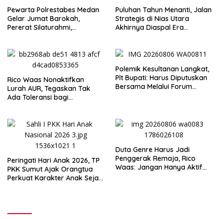
Pewarta Polrestabes Medan
Puluhan Tahun Menanti, Jalan
Gelar Jumat Barokah,
Strategis di Nias Utara
Pererat Silaturahmi,
Akhirnya Diaspal Era
Kokohkan Sinergi Media dan
Gubernur Bobby
Kepolisian
Polemik Kesultanan Langkat,
Plt Bupati: Harus Diputuskan
Rico Waas Nonaktifkan
Bersama Melalui Forum
Lurah AUR, Tegaskan Tak
Dialog
Ada Toleransi bagi
Penyalahgunaan Wewenang
Duta Genre Harus Jadi
Penggerak Remaja, Rico
Peringati Hari Anak 2026, TP
Waas: Jangan Hanya Aktif
PKK Sumut Ajak Orangtua
Saat Ada Acara
Perkuat Karakter Anak Sejak
dari Keluarga