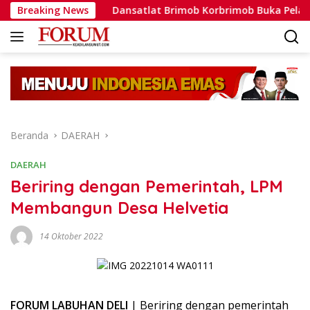
Langsung
yata
Breaking News
Dansatlat Brimob Korbrimob Buka Pelatihan Wante
ke
konten
Beranda
DAERAH
DAERAH
Beriring dengan Pemerintah, LPM
Membangun Desa Helvetia
14 Oktober 2022
FORUM LABUHAN DELI
| Beriring dengan pemerintah