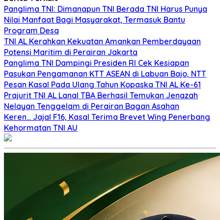
Panglima TNI: Dimanapun TNI Berada TNI Harus Punya
Nilai Manfaat Bagi Masyarakat, Termasuk Bantu
Program Desa
TNI AL Kerahkan Kekuatan Amankan Pemberdayaan
Potensi Maritim di Perairan Jakarta
Panglima TNI Dampingi Presiden RI Cek Kesiapan
Pasukan Pengamanan KTT ASEAN di Labuan Bajo, NTT
Pesan Kasal Pada Ulang Tahun Kopaska TNI AL Ke-61
Prajurit TNI AL Lanal TBA Berhasil Temukan Jenazah
Nelayan Tenggelam di Perairan Bagan Asahan
Keren… Jajal F16, Kasal Terima Brevet Wing Penerbang
Kehormatan TNI AU