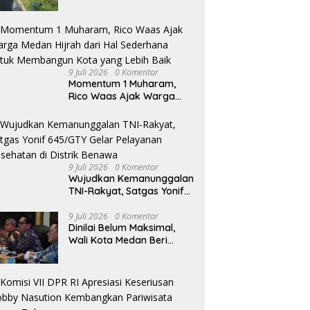
Taduan dari Sedimentasi
Tebal
9 Juli 2026
0 Komentar
Momentum 1 Muharam,
Rico Waas Ajak Warga
Medan Hijrah dari Hal
Sederhana untuk
Membangun Kota yang
Lebih Baik
9 Juli 2026
0 Komentar
Wujudkan Kemanunggalan
TNI-Rakyat, Satgas Yonif
645/GTY Gelar Pelayanan
Kesehatan di Distrik
9 Juli 2026
0 Komentar
Dinilai Belum Maksimal,
Benawa
Wali Kota Medan Beri
Tenggat Camat Tuntaskan
Digitalisasi Bansos