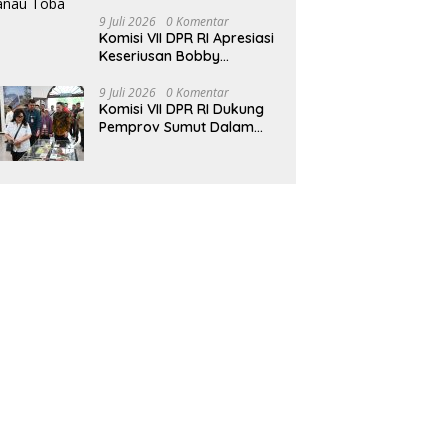
9 Juli 2026
0 Komentar
Komisi VII DPR RI Apresiasi
Keseriusan Bobby
Nasution Kembangkan
Pariwisata Danau Toba
9 Juli 2026
0 Komentar
Komisi VII DPR RI Dukung
Pemprov Sumut Dalam
Pemberantasan Pungli di
Objek Wisata