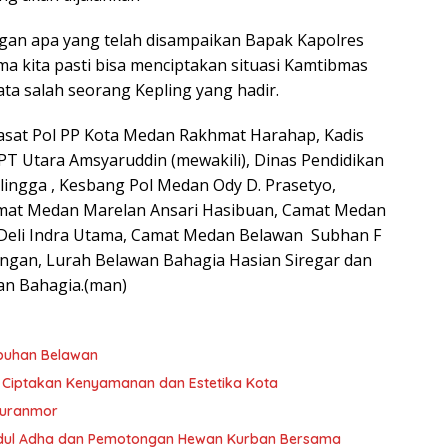
gan apa yang telah disampaikan Bapak Kapolres
 kita pasti bisa menciptakan situasi Kamtibmas
a salah seorang Kepling yang hadir.
 Kasat Pol PP Kota Medan Rakhmat Harahap, Kadis
T Utara Amsyaruddin (mewakili), Dinas Pendidikan
ingga , Kesbang Pol Medan Ody D. Prasetyo,
mat Medan Marelan Ansari Hasibuan, Camat Medan
Deli Indra Utama, Camat Medan Belawan Subhan F
ungan, Lurah Belawan Bahagia Hasian Siregar dan
wan Bahagia.(man)
abuhan Belawan
 Ciptakan Kenyamanan dan Estetika Kota
Curanmor
t Idul Adha dan Pemotongan Hewan Kurban Bersama