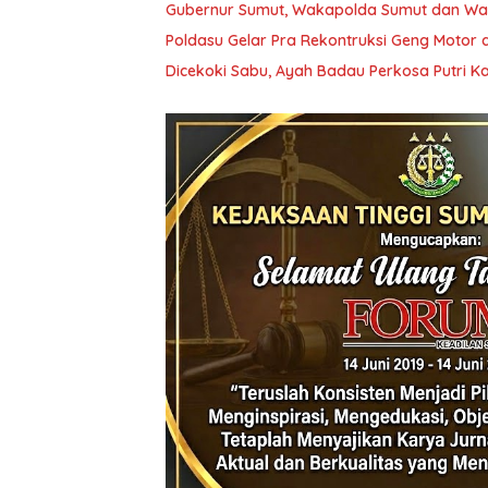
Gubernur Sumut, Wakapolda Sumut dan Wal
Poldasu Gelar Pra Rekontruksi Geng Motor
Dicekoki Sabu, Ayah Badau Perkosa Putri 