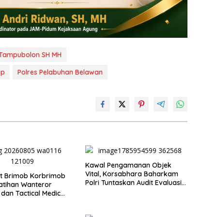
 Tampubolon SH MH
ap
Polres Pelabuhan Belawan
Kawal Pengamanan Objek
Vital, Korsabhara Baharkam
t Brimob Korbrimob
Polri Tuntaskan Audit Evaluasi
atihan Wanteror
di Pertamina Patra Niaga
 dan Tactical Medic
Jabar