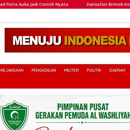
 Nyata
Dansatlat Brimob Korbrimob Buka Pelatihan Wan
KEJAKSAAN
PENGADILAN
MILITER
POLITIK
DAERAH