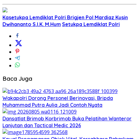
Kasetukpa Lemdiklat Polri Brigjen Pol Mardiaz Kusin
Dwihananto S.I.K. M.Hum
Setukpa Lemdiklat Polri
Baca Juga
Wakapolri Dorong Personel Berinovasi, Bripda
Muhammad Putra Aulia Jadi Contoh Nyata
Dansatlat Brimob Korbrimob Buka Pelatihan Wanteror
Lanjutan dan Tactical Medic 2026