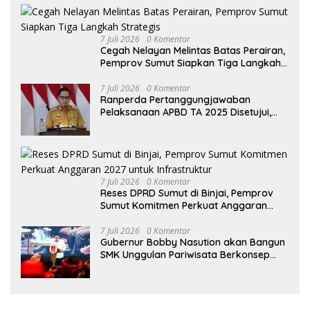
7 Juli 2026
0 Komentar
Cegah Nelayan Melintas Batas Perairan,
Pemprov Sumut Siapkan Tiga Langkah
Strategis
7 Juli 2026
0 Komentar
Ranperda Pertanggungjawaban
Pelaksanaan APBD TA 2025 Disetujui,
Wali Kota Medan Apresiasi Sinergitas
Antara Legislatif dan Eksekutif
7 Juli 2026
0 Komentar
Reses DPRD Sumut di Binjai, Pemprov
Sumut Komitmen Perkuat Anggaran
2027 untuk Infrastruktur
7 Juli 2026
0 Komentar
Gubernur Bobby Nasution akan Bangun
SMK Unggulan Pariwisata Berkonsep
Boarding School di Samosir