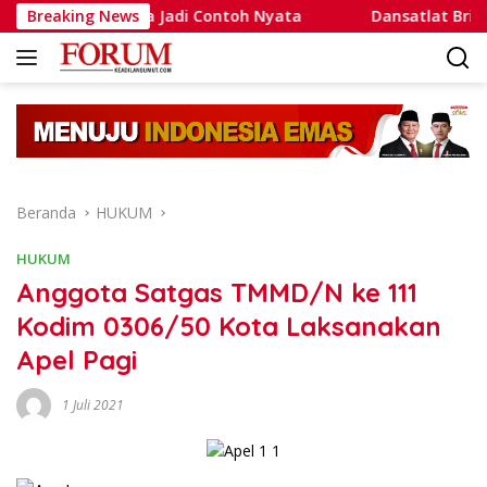
Langsung
utra Aulia Jadi Contoh Nyata
Breaking News
Dansatlat Brimob Korbri
ke
konten
Beranda
HUKUM
HUKUM
Anggota Satgas TMMD/N ke 111
Kodim 0306/50 Kota Laksanakan
Apel Pagi
1 Juli 2021