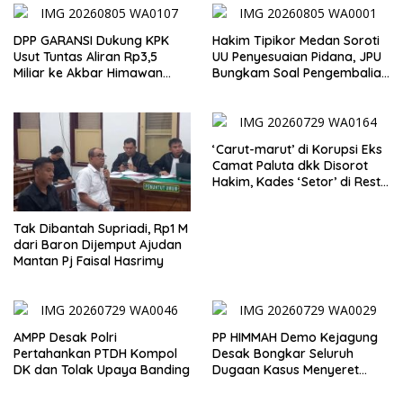
DPP GARANSI Dukung KPK
Hakim Tipikor Medan Soroti
Usut Tuntas Aliran Rp3,5
UU Penyesuaian Pidana, JPU
Miliar ke Akbar Himawan
Bungkam Soal Pengembalian
Buchari
Uang Hendra
‘Carut-marut’ di Korupsi Eks
Camat Paluta dkk Disorot
Hakim, Kades ‘Setor’ di Resto
Hotel
Tak Dibantah Supriadi, Rp1 M
dari Baron Dijemput Ajudan
Mantan Pj Faisal Hasrimy
AMPP Desak Polri
PP HIMMAH Demo Kejagung
Pertahankan PTDH Kompol
Desak Bongkar Seluruh
DK dan Tolak Upaya Banding
Dugaan Kasus Menyeret
Febrie Adriansyah