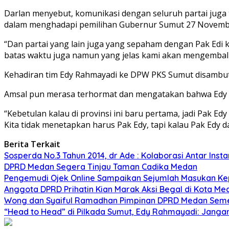
Darlan menyebut, komunikasi dengan seluruh partai juga t
dalam menghadapi pemilihan Gubernur Sumut 27 Novemb
“Dan partai yang lain juga yang sepaham dengan Pak Edi 
batas waktu juga namun yang jelas kami akan mengembalik
Kehadiran tim Edy Rahmayadi ke DPW PKS Sumut disambut
Amsal pun merasa terhormat dan mengatakan bahwa Edy a
“Kebetulan kalau di provinsi ini baru pertama, jadi Pak E
Kita tidak menetapkan harus Pak Edy, tapi kalau Pak Edy d
Berita Terkait
Sosperda No.3 Tahun 2014, dr Ade : Kolaborasi Antar In
DPRD Medan Segera Tinjau Taman Cadika Medan
Pengemudi Ojek Online Sampaikan Sejumlah Masukan K
Anggota DPRD Prihatin Kian Marak Aksi Begal di Kota M
Wong dan Syaiful Ramadhan Pimpinan DPRD Medan Sem
“Head to Head” di Pilkada Sumut, Edy Rahmayadi: Janga