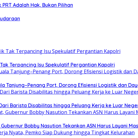
 PRT Adalah Hak, Bukan Pilihan
audaraan
 Tak Terpancing Isu Spekulatif Pergantian Kapolri
a Tanjung–Penang Port, Dorong Efisiensi Logistik dan Da
ri Barista Disabilitas hingga Peluang Kerja ke Luar Nege
at, Gubernur Bobby Nasution Tekankan ASN Harus Layani Ma