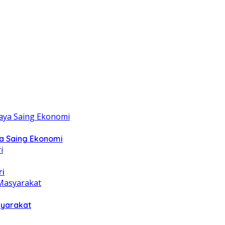
ya Saing Ekonomi
ri
syarakat