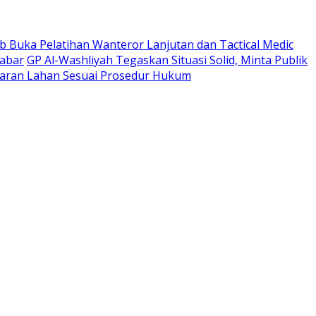
 Buka Pelatihan Wanteror Lanjutan dan Tactical Medic
Jabar
GP Al-Washliyah Tegaskan Situasi Solid, Minta Publik
ran Lahan Sesuai Prosedur Hukum