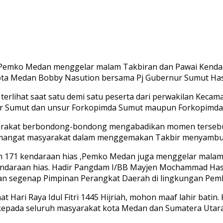
 Pemko Medan menggelar malam Takbiran dan Pawai Kendara
i Kota Medan Bobby Nasution bersama Pj Gubernur Sumut Ha
terlihat saat satu demi satu peserta dari perwakilan Keca
r Sumut dan unsur Forkopimda Sumut maupun Forkopimda 
yarakat berbondong-bondong mengabadikan momen tersebut m
mangat masyarakat dalam menggemakan Takbir menyambut 
an 171 kendaraan hias ,Pemko Medan juga menggelar malam
endaraan hias. Hadir Pangdam I/BB Mayjen Mochammad Hasan
dan segenap Pimpinan Perangkat Daerah di lingkungan Pe
ri Raya Idul Fitri 1445 Hijriah, mohon maaf lahir batin.
epada seluruh masyarakat kota Medan dan Sumatera Utara