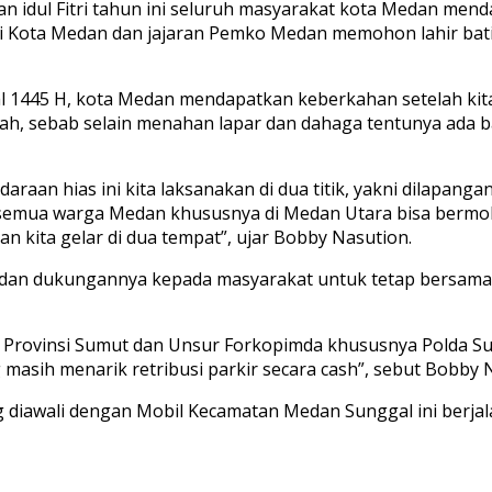
an idul Fitri tahun ini seluruh masyarakat kota Medan me
li Kota Medan dan jajaran Pemko Medan memohon lahir batin
 1445 H, kota Medan mendapatkan keberkahan setelah kita
h, sebab selain menahan lapar dan dahaga tentunya ada b
aan hias ini kita laksanakan di dua titik, yakni dilapanga
 semua warga Medan khususnya di Medan Utara bisa bermobi
kita gelar di dua tempat”, ujar Bobby Nasution.
 dan dukungannya kepada masyarakat untuk tetap bersama
h Provinsi Sumut dan Unsur Forkopimda khususnya Polda S
masih menarik retribusi parkir secara cash”, sebut Bobby N
g diawali dengan Mobil Kecamatan Medan Sunggal ini berja