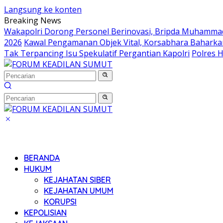
Langsung ke konten
Breaking News
Wakapolri Dorong Personel Berinovasi, Bripda Muhammad 
2026
Kawal Pengamanan Objek Vital, Korsabhara Baharkam 
Tak Terpancing Isu Spekulatif Pergantian Kapolri
Polres 
BERANDA
HUKUM
KEJAHATAN SIBER
KEJAHATAN UMUM
KORUPSI
KEPOLISIAN