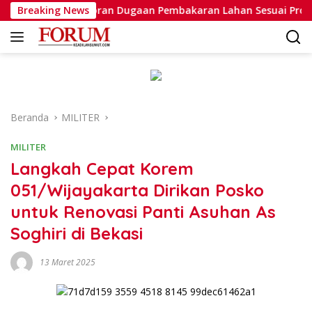
Langsung
anganan Laporan Dugaan Pembakaran Lahan Sesuai Prosedur
Breaking News
ke
konten
Beranda
MILITER
MILITER
Langkah Cepat Korem
051/Wijayakarta Dirikan Posko
untuk Renovasi Panti Asuhan As
Soghiri di Bekasi
13 Maret 2025