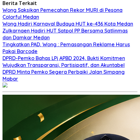
Berita Terkait
Wong Saksikan Pemecahan Rekor MURI di Pesona
Colorful Medan
Wong Hadiri Karnaval Budaya HUT ke-436 Kota Medan
Zulkarnaen Hadiri HUT Satpol PP Bersama Satlinmas
dan Damkar Medan
Tingkatkan PAD, Wong : Pemasangan Reklame Harus
Pakai Barcode
DPRD-Pemko Bahas LPj APBD 2024, Bukti Komitmen
Wujudkan Transparansi, Partisipatif, dan Akuntabel
DPRD Minta Pemko Segera Perbaiki Jalan Simpang
Mabar