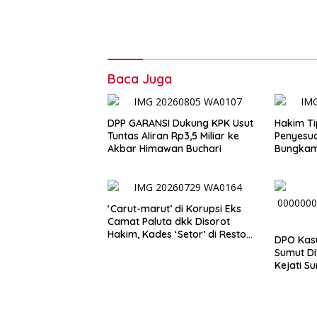
Baca Juga
DPP GARANSI Dukung KPK Usut
Hakim Ti
Tuntas Aliran Rp3,5 Miliar ke
Penyesua
Akbar Himawan Buchari
Bungkam
Uang He
‘Carut-marut’ di Korupsi Eks
Camat Paluta dkk Disorot
Hakim, Kades ‘Setor’ di Resto
DPO Kasu
Hotel
Sumut Di
Kejati S
Hindari 