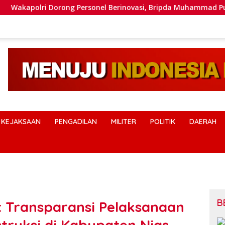
 Dorong Personel Berinovasi, Bripda Muhammad Putra Aulia Ja
KEJAKSAAN
PENGADILAN
MILITER
POLITIK
DAERAH
B
 Transparansi Pelaksanaan
truksi di Kabupaten Nias