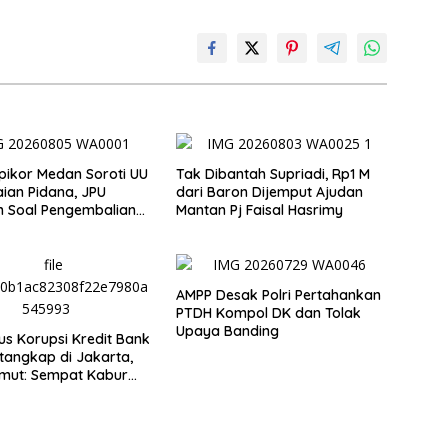
pikor Medan Soroti UU
Tak Dibantah Supriadi, Rp1 M
ian Pidana, JPU
dari Baron Dijemput Ajudan
 Soal Pengembalian
Mantan Pj Faisal Hasrimy
ndra
AMPP Desak Polri Pertahankan
PTDH Kompol DK dan Tolak
Upaya Banding
s Korupsi Kredit Bank
tangkap di Jakarta,
umut: Sempat Kabur
Proses Hukum