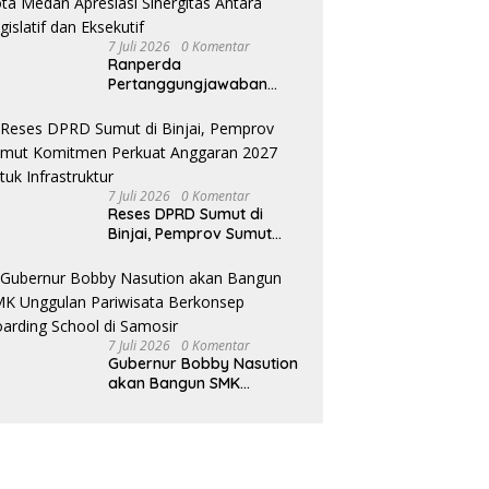
7 Juli 2026
0 Komentar
Ranperda
Pertanggungjawaban
Pelaksanaan APBD TA
2025 Disetujui, Wali Kota
Medan Apresiasi Sinergitas
Antara Legislatif dan
Eksekutif
7 Juli 2026
0 Komentar
Reses DPRD Sumut di
Binjai, Pemprov Sumut
Komitmen Perkuat
Anggaran 2027 untuk
Infrastruktur
7 Juli 2026
0 Komentar
Gubernur Bobby Nasution
akan Bangun SMK
Unggulan Pariwisata
Berkonsep Boarding
School di Samosir