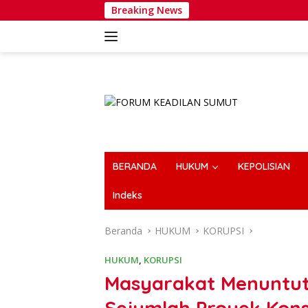
Langsung
Breaking News
Wakapolri
ke
konten
BERANDA
HUKUM
KEPOLISIAN
Indeks
Beranda
HUKUM
KORUPSI
HUKUM
,
KORUPSI
Masyarakat Menuntut
Sejumlah Proyek Kons