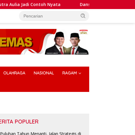
di Contoh Nyata
Dansatlat Brimob Korbrimob Buka Pela
OLAHRAGA
NASIONAL
RAGAM
ERITA POPULER