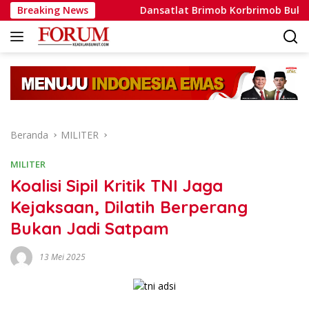
Langsung
ntoh Nyata
Breaking News
Dansatlat Brimob Korbrimob Buka Pelatihan
ke
konten
Beranda
MILITER
MILITER
Koalisi Sipil Kritik TNI Jaga
Kejaksaan, Dilatih Berperang
Bukan Jadi Satpam
13 Mei 2025