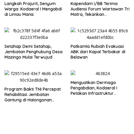
‎Langkah Prajurit, Senyum
Kapendam I/BB Terima
Warga: Kodaeral I Mengabdi
Audiensi Forum Wartawan Tri
di Limau Manis
Matra, Tekankan
Profesionalisme dan
Independensi Pers
Setahap Demi Setahap,
Patkamla Rubiah Evakuasi
Jembatan Penghubung Desa
ABK dari Kapal Terbakar di
Mazingo Mulai Terwujud
Belawan
Menguatkan Dermaga
Pengabdian, Kodaeral I
Program Bakti TNI Percepat
Petakan Infrastruktur
Rehabilitasi Jembatan
Operasional
Gantung di Halongonan
Timur