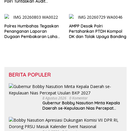
Polri Tuntaskan Audit
Evaluasi di Pertamina Patra
Niaga Jabar
Polres Humbahas Tegaskan
AMPP Desak Polri
Penanganan Laporan
Pertahankan PTDH Kompol
Dugaan Pembakaran Lahan
DK dan Tolak Upaya Banding
Sesuai Prosedur Hukum
BERITA POPULER
8 Agustus 2026
0 Komentar
Gubernur Bobby Nasution Minta Kepala
Daerah se-Kepulauan Nias Percepat
Usulan BKP 2027