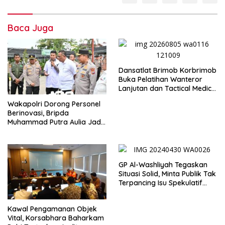
Baca Juga
Dansatlat Brimob Korbrimob
Buka Pelatihan Wanteror
Lanjutan dan Tactical Medic
2026
Wakapolri Dorong Personel
Berinovasi, Bripda
Muhammad Putra Aulia Jadi
Contoh Nyata
GP Al-Washliyah Tegaskan
Situasi Solid, Minta Publik Tak
Terpancing Isu Spekulatif
Pergantian Kapolri
Kawal Pengamanan Objek
Vital, Korsabhara Baharkam