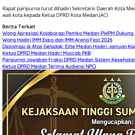
Rapat paripurna turut dihadiri Sekretaris Daerah Kota 
wali kota kepada Ketua DPRD Kota Medan.(AC)
Berita Terkait
Wong Apresiasi Kolaborasi Pemko Medan-PWPM Dukun
Wong Hadiri IMM Expo dan IMM Arena Fest 2026
Diplomasi di Atas Geladak: Elite Medan Hadiri Jamuan K
Ketua DPRD Medan Hadiri Muscab PKB
Paripurna Jawaban Fraksi DPRD Medan Sistem Kesehata
Ketua DPRD Medan Terima Audiensi NPCI