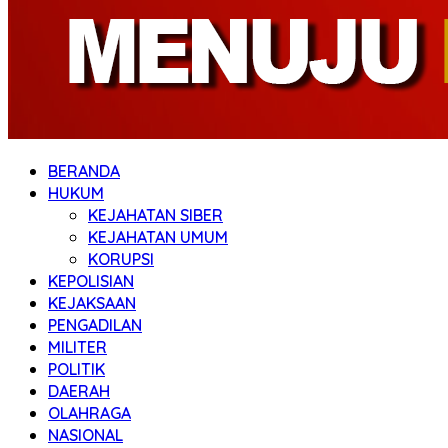
BERANDA
HUKUM
KEJAHATAN SIBER
KEJAHATAN UMUM
KORUPSI
KEPOLISIAN
KEJAKSAAN
PENGADILAN
MILITER
POLITIK
DAERAH
OLAHRAGA
NASIONAL