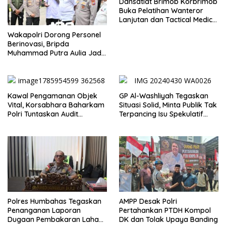
Dansatlat Brimob Korbrimob
Buka Pelatihan Wanteror
Lanjutan dan Tactical Medic
2026
Wakapolri Dorong Personel
Berinovasi, Bripda
Muhammad Putra Aulia Jadi
Contoh Nyata
Kawal Pengamanan Objek
GP Al-Washliyah Tegaskan
Vital, Korsabhara Baharkam
Situasi Solid, Minta Publik Tak
Polri Tuntaskan Audit
Terpancing Isu Spekulatif
Evaluasi di Pertamina Patra
Pergantian Kapolri
Niaga Jabar
Polres Humbahas Tegaskan
AMPP Desak Polri
Penanganan Laporan
Pertahankan PTDH Kompol
Dugaan Pembakaran Lahan
DK dan Tolak Upaya Banding