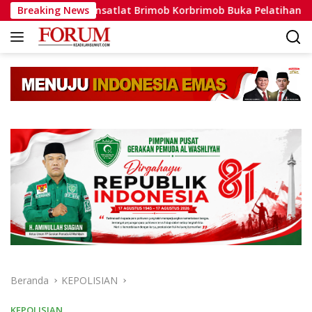
Langsung
Breaking News
Dansatlat Brimob Korbrimob Buka Pelatihan Wanteror Lanj
ke
konten
Beranda
KEPOLISIAN
KEPOLISIAN