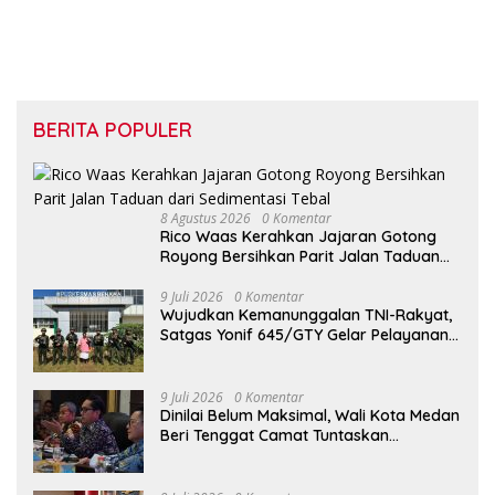
Sesuai Prosedur Hukum
BERITA POPULER
8 Agustus 2026
0 Komentar
Rico Waas Kerahkan Jajaran Gotong
Royong Bersihkan Parit Jalan Taduan
dari Sedimentasi Tebal
9 Juli 2026
0 Komentar
Wujudkan Kemanunggalan TNI-Rakyat,
Satgas Yonif 645/GTY Gelar Pelayanan
Kesehatan di Distrik Benawa
9 Juli 2026
0 Komentar
Dinilai Belum Maksimal, Wali Kota Medan
Beri Tenggat Camat Tuntaskan
Digitalisasi Bansos