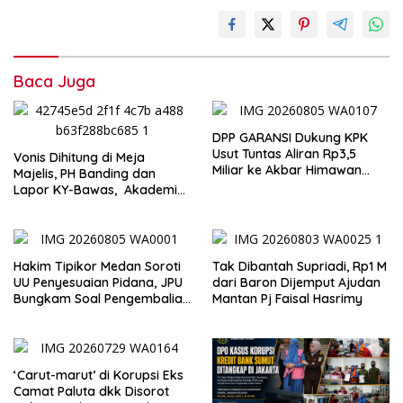
Baca Juga
DPP GARANSI Dukung KPK
Usut Tuntas Aliran Rp3,5
Vonis Dihitung di Meja
Miliar ke Akbar Himawan
Majelis, PH Banding dan
Buchari
Lapor KY-Bawas, Akademisi:
Tidak Sejalan dengan Prinsip
KUHAP dan UU Kekuasaan
Kehakiman
Hakim Tipikor Medan Soroti
Tak Dibantah Supriadi, Rp1 M
UU Penyesuaian Pidana, JPU
dari Baron Dijemput Ajudan
Bungkam Soal Pengembalian
Mantan Pj Faisal Hasrimy
Uang Hendra
‘Carut-marut’ di Korupsi Eks
Camat Paluta dkk Disorot