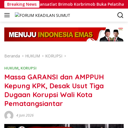
Langsung
Breaking News
Dansatlat Brimob Korbrimob Buka Pelatihan Wanteror La
ke
konten
Beranda
HUKUM
KORUPSI
HUKUM
,
KORUPSI
Massa GARANSI dan AMPPUH
Kepung KPK, Desak Usut Tiga
Dugaan Korupsi Wali Kota
Pematangsiantar
4 Juni 2026