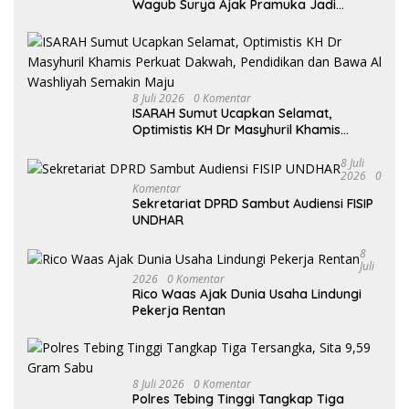
Wagub Surya Ajak Pramuka Jadi
Teladan dan Generasi Pembawa Solusi
8 Juli 2026
0 Komentar
ISARAH Sumut Ucapkan Selamat,
Optimistis KH Dr Masyhuril Khamis
Perkuat Dakwah, Pendidikan dan Bawa
Al Washliyah Semakin Maju
8 Juli
2026
0
Komentar
Sekretariat DPRD Sambut Audiensi FISIP
UNDHAR
8
Juli
2026
0 Komentar
Rico Waas Ajak Dunia Usaha Lindungi
Pekerja Rentan
8 Juli 2026
0 Komentar
Polres Tebing Tinggi Tangkap Tiga