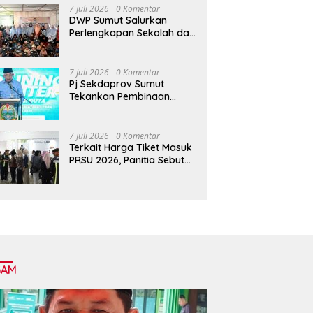
7 Juli 2026
0 Komentar
DWP Sumut Salurkan
Perlengkapan Sekolah dan
Bahan Pokok bagi Anak
Panti Asuhan Alwashliyah
Tanjungpura
7 Juli 2026
0 Komentar
Pj Sekdaprov Sumut
Tekankan Pembinaan
Berkelanjutan untuk
Lahirkan Generasi Qurani
Berkarakter
7 Juli 2026
0 Komentar
Terkait Harga Tiket Masuk
PRSU 2026, Panitia Sebut
Bentuk Dukungan
Masyarakat untuk
Kreativitas dan Pelestarian
Budaya
GAM