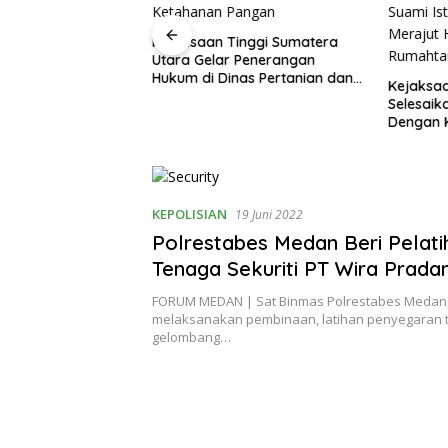
siapan Jajaran
Kejaksaan Tinggi Sumatera
gakan Hukum,
Utara Gelar Penerangan
era Utara Inspeksi
Hukum di Dinas Pertanian dan
Kejaksa
Negeri Medan
Ketahanan Pangan
Selesaik
Dengan K
Suami Is
Merajut 
Rumaht
KEPOLISIAN
19 Juni 2022
Polrestabes Medan Beri Pelati
Tenaga Sekuriti PT Wira Prada
FORUM MEDAN | Sat Binmas Polrestabes Medan,
melaksanakan pembinaan, latihan penyegaran 
gelombang…