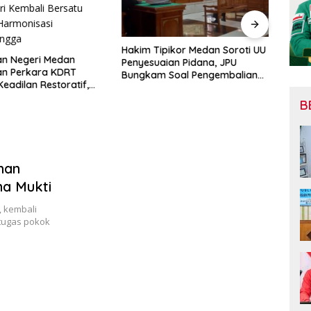
Kajat
Audi
Pera
Hakim Tipikor Medan Soroti UU
an Negeri Medan
Penyesuaian Pidana, JPU
an Perkara KDRT
Bungkam Soal Pengembalian
eadilan Restoratif,
Uang Hendra
tri Kembali Bersatu
B
Harmonisasi
angga
han
na Mukti
 kembali
tugas pokok