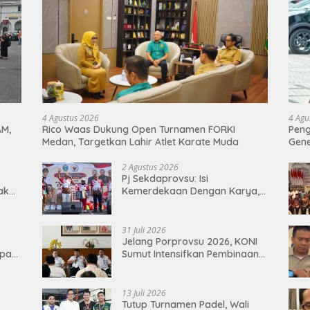
4 Agustus 2026
4 Agu
AM,
Rico Waas Dukung Open Turnamen FORKI
Peng
Medan, Targetkan Lahir Atlet Karate Muda
Gen
2 Agustus 2026
Pj Sekdaprovsu: Isi
Tak
Kemerdekaan Dengan Karya,
Prestasi, dan Semangat
Persatuan
31 Juli 2026
Jelang Porprovsu 2026, KONI
epan
Sumut Intensifkan Pembinaan
Atlet
13 Juli 2026
Tutup Turnamen Padel, Wali