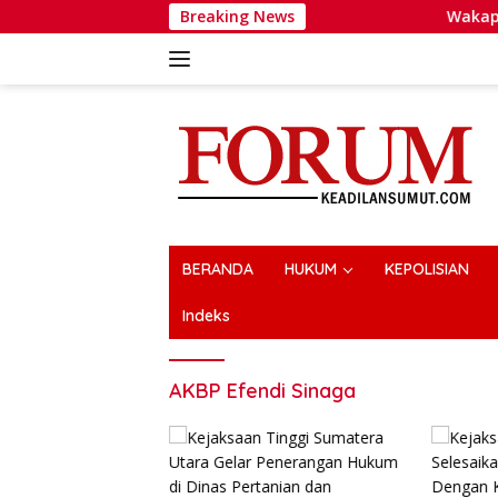
Langsung
Breaking News
Wakapolri Dorong
ke
konten
BERANDA
HUKUM
KEPOLISIAN
Indeks
AKBP Efendi Sinaga