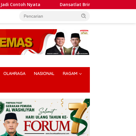
oh Nyata
Dansatlat Brimob Korbrimob Buka Pelatihan W
OLAHRAGA
NASIONAL
RAGAM