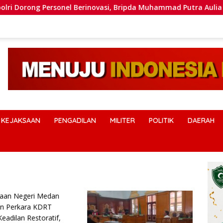
 Personel Berinovasi, Bripda Muhammad Putra Aulia Jadi Cont
KEJAKSAAN
PENGADILAN
MILITER
POLITIK
DAERAH