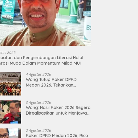
stus 2026
uatan dan Pengembangan Literasi Halal
erasi Muda Dalam Momentum Milad MUI
4 Agustus 2026
Wong Tutup Raker DPRD
Medan 2026, Tekankan
Program Kerja 2027 Harus
Berdampak Nyata bagi
Masyarakat
3 Agustus 2026
Wong: Hasil Raker 2026 Segera
Direalisasikan untuk Menjawab
Keluhan Masyarakat
2 Agustus 2026
Raker DPRD Medan 2026, Rico