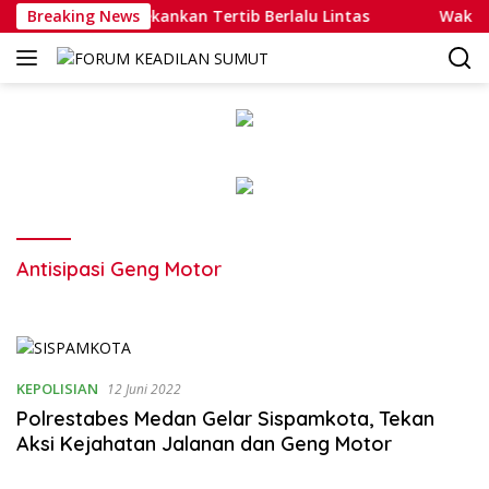
Langsung
Sasar Pelajar, Tekankan Tertib Berlalu Lintas
Breaking News
Wakapolri
ke
konten
Antisipasi Geng Motor
KEPOLISIAN
12 Juni 2022
Polrestabes Medan Gelar Sispamkota, Tekan
Aksi Kejahatan Jalanan dan Geng Motor