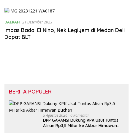
Merajut H
Rumahta
DAERAH
21 Desember 2023
Imbas Badai El Nino, Nek Legiyem di Medan Deli
Dapat BLT
BERITA POPULER
5 Agustus 2026
0 Komentar
DPP GARANSI Dukung KPK Usut Tuntas
Aliran Rp3,5 Miliar ke Akbar Himawan
Buchari