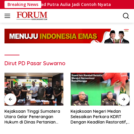
Langsung
ipda Muhammad Putra Aulia Jadi Contoh Nyata
Breaking News
Dansatla
ke
konten
Dirut PD Pasar Suwarno
Kejaksaan Tinggi Sumatera
Kejaksaan Negeri Medan
Utara Gelar Penerangan
Selesaikan Perkara KDRT
Hukum di Dinas Pertanian
Dengan Keadilan Restoratif,
dan Ketahanan Pangan
Suami Istri Kembali Bersatu
Merajut Harmonisasi