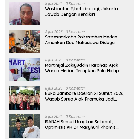
8 Juli 2026
0 Komentar
Washington Ribut Ideologi, Jakarta
Jawab Dengan Berdikiri
8 Juli 2026
0 Komentar
Satresnarkoba Polrestabes Medan
Amankan Dua Mahasiswa Diduga
Edarkan Ganja
8 Juli 2026
0 Komentar
Martinijal Zakiyuddin Harahap Ajak
Warga Medan Terapkan Pola Hidup
Sehat Dalam Keseharian
8 Juli 2026
0 Komentar
Buka Jambore Daerah XI Sumut 2026,
Wagub Surya Ajak Pramuka Jadi
Teladan dan Generasi Pembawa Solusi
8 Juli 2026
0 Komentar
ISARAH Sumut Ucapkan Selamat,
Optimistis KH Dr Masyhuril Khamis
Perkuat Dakwah, Pendidikan dan Bawa
Al Washliyah Semakin Maju