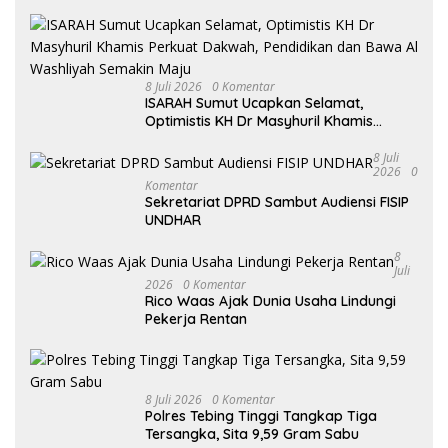
Teladan dan Generasi Pembawa Solusi
8 Juli 2026
0 Komentar
ISARAH Sumut Ucapkan Selamat,
Optimistis KH Dr Masyhuril Khamis
Perkuat Dakwah, Pendidikan dan Bawa
Al Washliyah Semakin Maju
8 Juli
2026
0
Komentar
Sekretariat DPRD Sambut Audiensi FISIP
UNDHAR
8
Juli
2026
0 Komentar
Rico Waas Ajak Dunia Usaha Lindungi
Pekerja Rentan
8 Juli 2026
0 Komentar
Polres Tebing Tinggi Tangkap Tiga
Tersangka, Sita 9,59 Gram Sabu