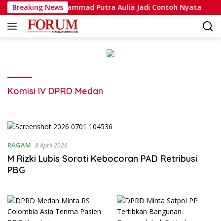
Langsung
vasi, Bripda Muhammad Putra Aulia Jadi Contoh Nyata
Breaking News
ke
konten
Komisi IV DPRD Medan
RAGAM
8 April 2026
M Rizki Lubis Soroti Kebocoran PAD Retribusi
PBG