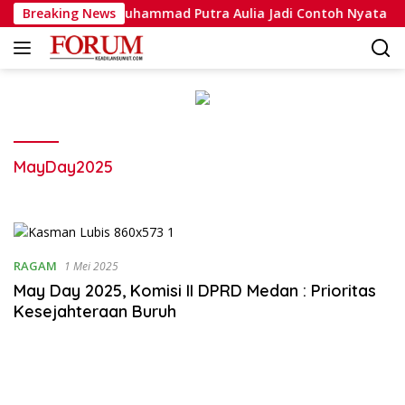
Langsung
vasi, Bripda Muhammad Putra Aulia Jadi Contoh Nyata
Breaking News
ke
konten
MayDay2025
RAGAM
1 Mei 2025
May Day 2025, Komisi II DPRD Medan : Prioritas
Kesejahteraan Buruh