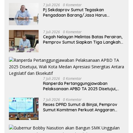
7 Juli 2026
0 Komentar
Pj Sekdaprov Sumut Tegaskan
Pengadaan Barang/Jasa Harus
Profesional, Transparan, dan Akuntabel
7 Juli 2026
0 Komentar
Cegah Nelayan Melintas Batas Perairan,
Pemprov Sumut Siapkan Tiga Langkah
Strategis
7 Juli 2026
0 Komentar
Ranperda Pertanggungjawaban
Pelaksanaan APBD TA 2025 Disetujui,
Wali Kota Medan Apresiasi Sinergitas
Antara Legislatif dan Eksekutif
7 Juli 2026
0 Komentar
Reses DPRD Sumut di Binjai, Pemprov
Sumut Komitmen Perkuat Anggaran
2027 untuk Infrastruktur