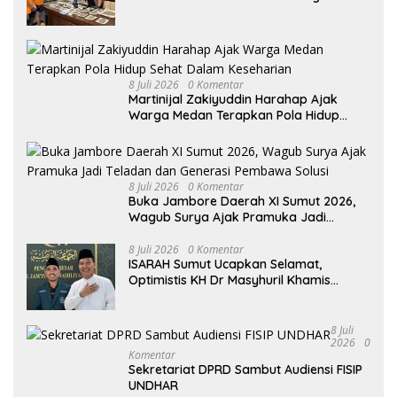
Edarkan Ganja
8 Juli 2026
0 Komentar
Martinijal Zakiyuddin Harahap Ajak
Warga Medan Terapkan Pola Hidup
Sehat Dalam Keseharian
8 Juli 2026
0 Komentar
Buka Jambore Daerah XI Sumut 2026,
Wagub Surya Ajak Pramuka Jadi
Teladan dan Generasi Pembawa Solusi
8 Juli 2026
0 Komentar
ISARAH Sumut Ucapkan Selamat,
Optimistis KH Dr Masyhuril Khamis
Perkuat Dakwah, Pendidikan dan Bawa
Al Washliyah Semakin Maju
8 Juli
2026
0
Komentar
Sekretariat DPRD Sambut Audiensi FISIP
UNDHAR