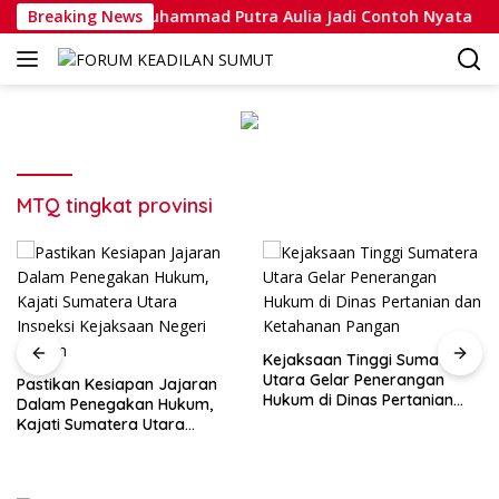
Langsung
novasi, Bripda Muhammad Putra Aulia Jadi Contoh Nyata
Breaking News
ke
konten
MTQ tingkat provinsi
Kejaksaan Tinggi Sumatera
Utara Gelar Penerangan
 Kesiapan Jajaran
Hukum di Dinas Pertanian
enegakan Hukum,
Kejaksaa
dan Ketahanan Pangan
umatera Utara
Selesaika
 Kejaksaan Negeri
Dengan Ke
Suami Ist
Merajut H