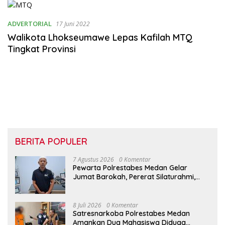
Rumahta
ADVERTORIAL
17 Juni 2022
Walikota Lhokseumawe Lepas Kafilah MTQ
Tingkat Provinsi
BERITA POPULER
7 Agustus 2026
0 Komentar
Pewarta Polrestabes Medan Gelar
Jumat Barokah, Pererat Silaturahmi,
Kokohkan Sinergi Media dan Kepolisian
8 Juli 2026
0 Komentar
Satresnarkoba Polrestabes Medan
Amankan Dua Mahasiswa Diduga