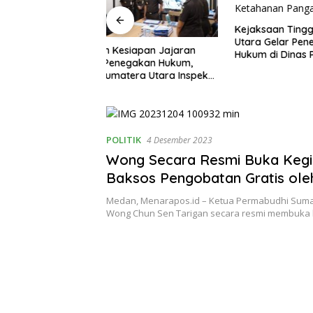
Kejaksaan Tinggi Sumatera
Utara Gelar Penerangan
siapan Jajaran
Kejaksa
Hukum di Dinas Pertanian dan
gakan Hukum,
Selesaik
Ketahanan Pangan
era Utara Inspeksi
Dengan K
Negeri Medan
Suami Is
Merajut 
Rumaht
POLITIK
4 Desember 2023
Wong Secara Resmi Buka Kegi
Baksos Pengobatan Gratis ole
Ahan di Vihara Bodhisattva Ma
Medan, Menarapos.id – Ketua Permabudhi Suma
Wong Chun Sen Tarigan secara resmi membuka