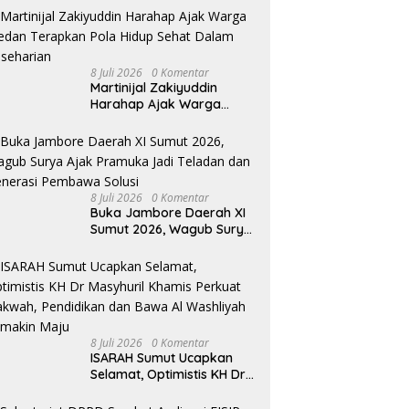
Diduga Edarkan Ganja
8 Juli 2026
0 Komentar
Martinijal Zakiyuddin
Harahap Ajak Warga
Medan Terapkan Pola
Hidup Sehat Dalam
Keseharian
8 Juli 2026
0 Komentar
Buka Jambore Daerah XI
Sumut 2026, Wagub Surya
Ajak Pramuka Jadi
Teladan dan Generasi
Pembawa Solusi
8 Juli 2026
0 Komentar
ISARAH Sumut Ucapkan
Selamat, Optimistis KH Dr
Masyhuril Khamis Perkuat
Dakwah, Pendidikan dan