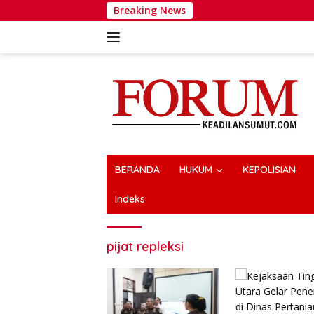
Langsung
Breaking News
Wakapolr
ke
konten
BERANDA
HUKUM
KEPOLISIAN
Indeks
pijat repleksi