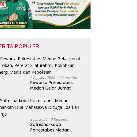
i Sumatera Utara Terima
Tegakkan Putusan Inkracht,
T
ensi Badan Pembentukan
Kejari Asahan Musnahkan
d
turan Daerah DPRD Sumut
Barang Bukti dari 120 Perkara
M
ERITA POPULER
7 Agustus 2026
0 Komentar
Pewarta Polrestabes
Medan Gelar Jumat
Barokah, Pererat
Silaturahmi, Kokohkan
Sinergi Media dan
Kepolisian
8 Juli 2026
0 Komentar
Satresnarkoba
Polrestabes Medan
Amankan Dua Mahasiswa