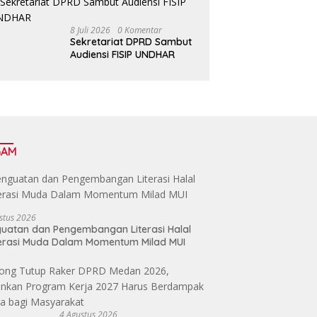
Bawa Al Washliyah
Semakin Maju
8 Juli 2026
0 Komentar
Sekretariat DPRD Sambut
Audiensi FISIP UNDHAR
GAM
stus 2026
uatan dan Pengembangan Literasi Halal
erasi Muda Dalam Momentum Milad MUI
4 Agustus 2026