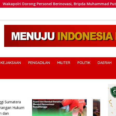
i Dorong Personel Berinovasi, Bripda Muhammad Putra Aulia Ja
KEJAKSAAN
PENGADILAN
MILITER
POLITIK
DAERAH