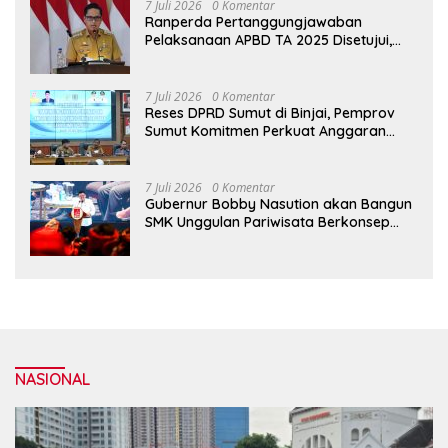
7 Juli 2026
0 Komentar
Ranperda Pertanggungjawaban
Pelaksanaan APBD TA 2025 Disetujui,
Wali Kota Medan Apresiasi Sinergitas
Antara Legislatif dan Eksekutif
7 Juli 2026
0 Komentar
Reses DPRD Sumut di Binjai, Pemprov
Sumut Komitmen Perkuat Anggaran
2027 untuk Infrastruktur
7 Juli 2026
0 Komentar
Gubernur Bobby Nasution akan Bangun
SMK Unggulan Pariwisata Berkonsep
Boarding School di Samosir
NASIONAL