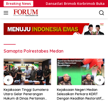
Langsung
Nyata
Breaking News
Dansatlat Brimob Korbrimob Buka Pelatihan Want
ke
konten
Samapta Polrestabes Medan
Kejaksaan Tinggi Sumatera
Kejaksaan Negeri Medan
Utara Gelar Penerangan
Selesaikan Perkara KDRT
Hukum di Dinas Pertanian
Dengan Keadilan Restoratif,
dan Ketahanan Pangan
Suami Istri Kembali Bersatu
Merajut Harmonisasi