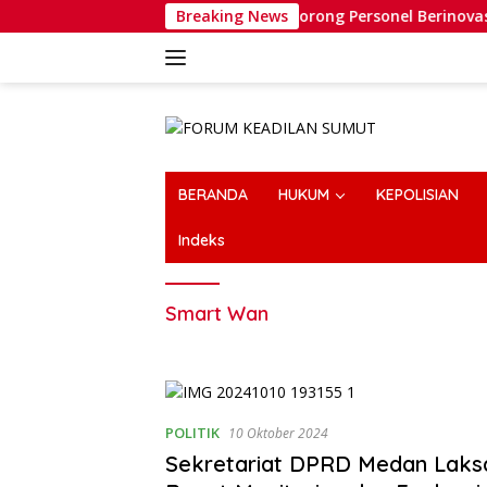
Langsung
Wakapolri Dorong Personel Berinovasi, Bripda Muh
Breaking News
ke
konten
BERANDA
HUKUM
KEPOLISIAN
Indeks
Smart Wan
POLITIK
10 Oktober 2024
Sekretariat DPRD Medan Lak