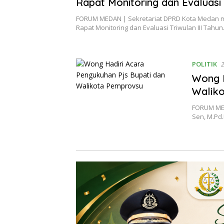
Rapat Monitoring dan Evaluasi 
III TA 2024
FORUM MEDAN | Sekretariat DPRD Kota Medan 
Rapat Monitoring dan Evaluasi Triwulan III Tahu
POLITIK
Wong H
Walik
FORUM MED
Sen, M.Pd.