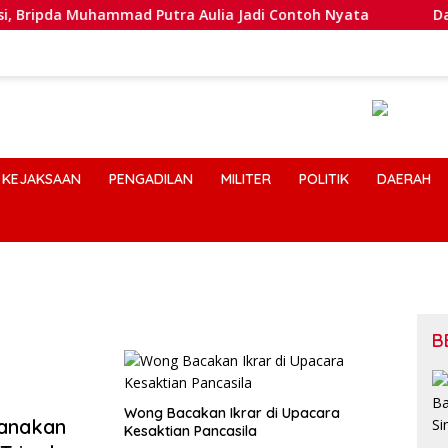
ammad Putra Aulia Jadi Contoh Nyata
Dansatlat Brimob
KEJAKSAAN
PENGADILAN
MILITER
POLITIK
DAERAH
B
Wong Bacakan Ikrar di Upacara
sanakan
Kesaktian Pancasila