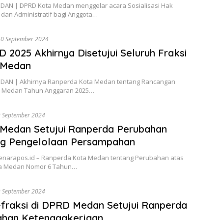
AN | DPRD Kota Medan menggelar acara Sosialisasi Hak
dan Administratif bagi Anggota…
10 September 2024
 2025 Akhirnya Disetujui Seluruh Fraksi
Medan
AN | Akhirnya Ranperda Kota Medan tentang Rancangan
 Medan Tahun Anggaran 2025…
 September 2024
Medan Setujui Ranperda Perubahan
ng Pengelolaan Persampahan
narapos.id – Ranperda Kota Medan tentang Perubahan atas
a Medan Nomor 6 Tahun…
 September 2024
-fraksi di DPRD Medan Setujui Ranperda
ahan Ketenagakerjaan