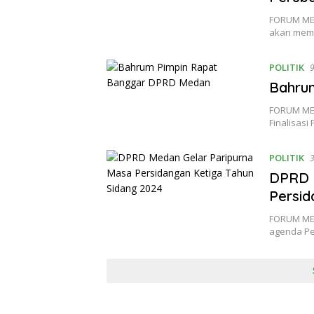
FORUM MED
akan memb
POLITIK
9
Bahru
FORUM ME
Finalisas
POLITIK
3
DPRD 
Persid
FORUM MED
agenda P