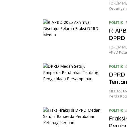
FORUM MED
Keuangan 
POLITIK
R-APBD
DPRD 
FORUM MED
APBD Kota
POLITIK
9
DPRD 
Tenta
MEDAN, Me
Perda Kot
POLITIK
9
Fraksi
Perub