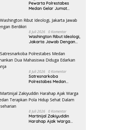
Pewarta Polrestabes
Medan Gelar Jumat
Barokah, Pererat
Silaturahmi, Kokohkan
Sinergi Media dan
Kepolisian
8 Juli 2026
0 Komentar
Washington Ribut Ideologi,
Jakarta Jawab Dengan
Berdikiri
8 Juli 2026
0 Komentar
Satresnarkoba
Polrestabes Medan
Amankan Dua Mahasiswa
Diduga Edarkan Ganja
8 Juli 2026
0 Komentar
Martinijal Zakiyuddin
Harahap Ajak Warga
Medan Terapkan Pola