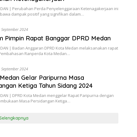
AN | Perubahan Perda Penyelenggaraan Ketenagakerjaan ini
awa dampak positif yang signifikan dalam…
 September 2024
m Pimpin Rapat Banggar DPRD Medan
DAN | Badan Anggaran DPRD Kota Medan melaksanakan rapat
i Pembahasan Ranperda Kota Medan…
 September 2024
Medan Gelar Paripurna Masa
angan Ketiga Tahun Sidang 2024
AN | DPRD Kota Medan menggelar Rapat Paripurna dengan
embukaan Masa Persidangan Ketiga…
Selengkapnya