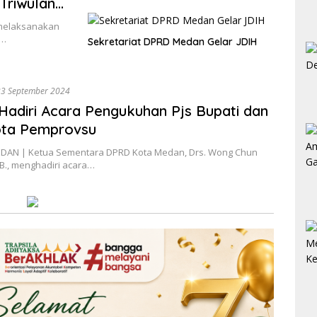
Triwulan
melaksanakan
n…
Sekretariat DPRD Medan Gelar JDIH
23 September 2024
adiri Acara Pengukuhan Pjs Bupati dan
ota Pemprovsu
AN | Ketua Sementara DPRD Kota Medan, Drs. Wong Chun
B., menghadiri acara…