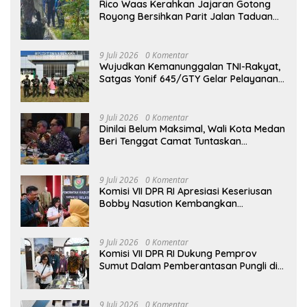
Rico Waas Kerahkan Jajaran Gotong
Royong Bersihkan Parit Jalan Taduan
dari Sedimentasi Tebal
9 Juli 2026
0 Komentar
Wujudkan Kemanunggalan TNI-Rakyat,
Satgas Yonif 645/GTY Gelar Pelayanan
Kesehatan di Distrik Benawa
9 Juli 2026
0 Komentar
Dinilai Belum Maksimal, Wali Kota Medan
Beri Tenggat Camat Tuntaskan
Digitalisasi Bansos
9 Juli 2026
0 Komentar
Komisi VII DPR RI Apresiasi Keseriusan
Bobby Nasution Kembangkan
Pariwisata Danau Toba
9 Juli 2026
0 Komentar
Komisi VII DPR RI Dukung Pemprov
Sumut Dalam Pemberantasan Pungli di
Objek Wisata
9 Juli 2026
0 Komentar