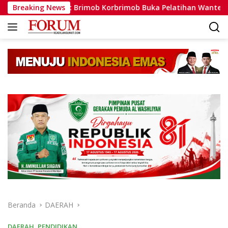
Langsung
lat Brimob Korbrimob Buka Pelatihan Wanteror Lanjutan dan T
Breaking News
ke
konten
Beranda
DAERAH
DAERAH
,
PENDIDIKAN