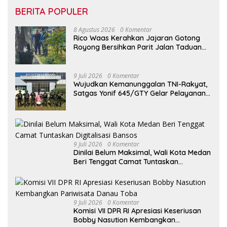
BERITA POPULER
8 Agustus 2026
0 Komentar
Rico Waas Kerahkan Jajaran Gotong
Royong Bersihkan Parit Jalan Taduan
dari Sedimentasi Tebal
9 Juli 2026
0 Komentar
Wujudkan Kemanunggalan TNI-Rakyat,
Satgas Yonif 645/GTY Gelar Pelayanan
Kesehatan di Distrik Benawa
9 Juli 2026
0 Komentar
Dinilai Belum Maksimal, Wali Kota Medan
Beri Tenggat Camat Tuntaskan
Digitalisasi Bansos
9 Juli 2026
0 Komentar
Komisi VII DPR RI Apresiasi Keseriusan
Bobby Nasution Kembangkan