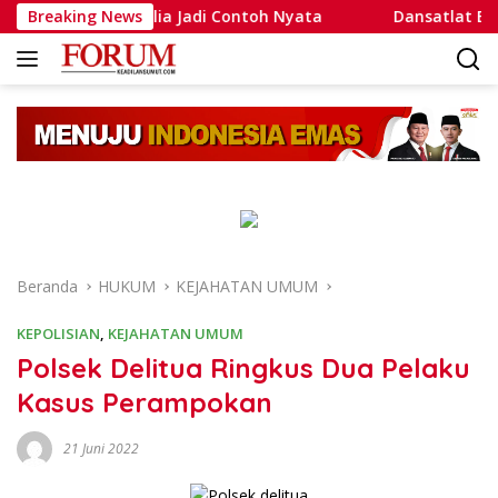
Langsung
d Putra Aulia Jadi Contoh Nyata
Breaking News
Dansatlat Brimob Kor
ke
konten
Beranda
HUKUM
KEJAHATAN UMUM
KEPOLISIAN
,
KEJAHATAN UMUM
Polsek Delitua Ringkus Dua Pelaku
Kasus Perampokan
21 Juni 2022