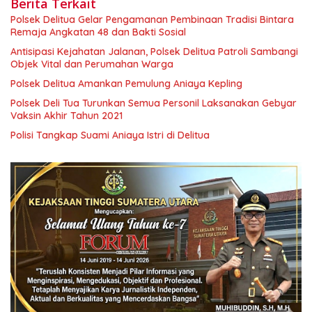
Berita Terkait
Polsek Delitua Gelar Pengamanan Pembinaan Tradisi Bintara
Remaja Angkatan 48 dan Bakti Sosial
Antisipasi Kejahatan Jalanan, Polsek Delitua Patroli Sambangi
Objek Vital dan Perumahan Warga
Polsek Delitua Amankan Pemulung Aniaya Kepling
Polsek Deli Tua Turunkan Semua Personil Laksanakan Gebyar
Vaksin Akhir Tahun 2021
Polisi Tangkap Suami Aniaya Istri di Delitua