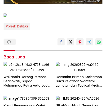
Polsek Delitua
Baca Juga
Wakapolri Dorong Personel
Dansatlat Brimob Korbrimob
Berinovasi, Bripda
Buka Pelatihan Wanteror
Muhammad Putra Aulia Jadi
Lanjutan dan Tactical Medic
Contoh Nyata
2026
Kawal Pengamanan Objek
GP Al-Washliyah Tegaskan