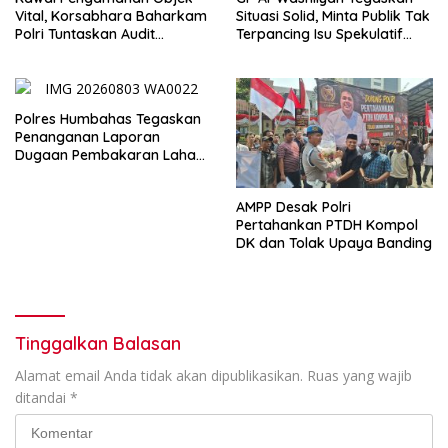
Vital, Korsabhara Baharkam
Situasi Solid, Minta Publik Tak
Polri Tuntaskan Audit
Terpancing Isu Spekulatif
Evaluasi di Pertamina Patra
Pergantian Kapolri
Niaga Jabar
Polres Humbahas Tegaskan
Penanganan Laporan
Dugaan Pembakaran Lahan
Sesuai Prosedur Hukum
AMPP Desak Polri
Pertahankan PTDH Kompol
DK dan Tolak Upaya Banding
Tinggalkan Balasan
Alamat email Anda tidak akan dipublikasikan.
Ruas yang wajib
ditandai
*