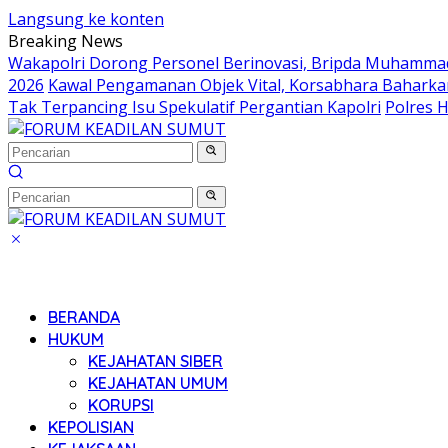
Langsung ke konten
Breaking News
Wakapolri Dorong Personel Berinovasi, Bripda Muhammad 
2026
Kawal Pengamanan Objek Vital, Korsabhara Baharkam 
Tak Terpancing Isu Spekulatif Pergantian Kapolri
Polres 
BERANDA
HUKUM
KEJAHATAN SIBER
KEJAHATAN UMUM
KORUPSI
KEPOLISIAN