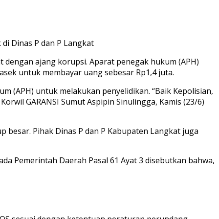
di Dinas P dan P Langkat
at dengan ajang korupsi. Aparat penegak hukum (APH)
 kasek untuk membayar uang sebesar Rp1,4 juta.
m (APH) untuk melakukan penyelidikan. “Baik Kepolisian,
Korwil GARANSI Sumut Aspipin Sinulingga, Kamis (23/6)
up besar. Pihak Dinas P dan P Kabupaten Langkat juga
da Pemerintah Daerah Pasal 61 Ayat 3 disebutkan bahwa,
 BOS sesuai dengan ketentuan peraturan perundang-