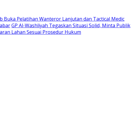
 Buka Pelatihan Wanteror Lanjutan dan Tactical Medic
Jabar
GP Al-Washliyah Tegaskan Situasi Solid, Minta Publik
ran Lahan Sesuai Prosedur Hukum