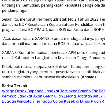
undangan. Kemudian, peningkatan kapasitas pengelola dan
pendampingan.
Selain itu, menurut Permenbudristek No 2 Tahun 2022 Te
dan dana BOP Kesetaraan Kepala Satuan Pendidikan dan ti
program dana BOP PAUD, dana BOS dan/atau dana BOP Kese
“Atas dasar itulah, GARANSI Sumut menduga adanya peny
dana pribadi maupun dari dana BOS, keduanya jelas bert
GARANSI Sumut kemudian mendesak APH untuk mengaudit p
rasa di Kabupaten Langkat dan Kejaksaan Tinggi Sumatera
Diketahui, ratusan kepala sekolah se – Kabupaten Langka
untuk kegiatan yang menurut peserta sama sekali tidak a
sembari meminta identitasnya dirahasiakan.
(Ahmad)
Berita Terkait
Warga Desak Bapenda Langkat Tertibkan Baleho Tak Ber
Pemkab Langkat Akan Gelar Ujian Lelang Jabatan untuk 
Dugaan Pungutan Terhadap Calon Kasek di Dinas P dan P,