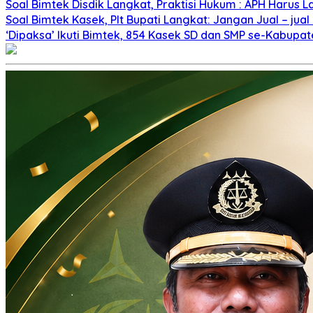
Soal Bimtek Disdik Langkat, Praktisi Hukum : APH Harus 
Soal Bimtek Kasek, Plt Bupati Langkat: Jangan Jual – ju
‘Dipaksa’ Ikuti Bimtek, 854 Kasek SD dan SMP se-Kabupa