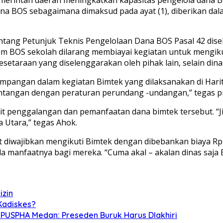
a BOS sebagaimana dimaksud pada ayat (1), diberikan dala
ntang Petunjuk Teknis Pengelolaan Dana BOS Pasal 42 dis
m BOS sekolah dilarang membiayai kegiatan untuk mengikuti
taraan yang diselenggarakan oleh pihak lain, selain dina
impangan dalam kegiatan Bimtek yang dilaksanakan di Har
entangan dengan peraturan perundang -undangan,” tegas pr
enggalangan dan pemanfaatan dana bimtek tersebut. “Jik
 Utara,” tegas Ahok.
t diwajibkan mengikuti Bimtek dengan dibebankan biaya Rp1
da manfaatnya bagi mereka. “Cuma akal – akalan dinas saj
izin
Kadiskes?
 PUSPHA Medan: Preseden Buruk Harus DIakhiri