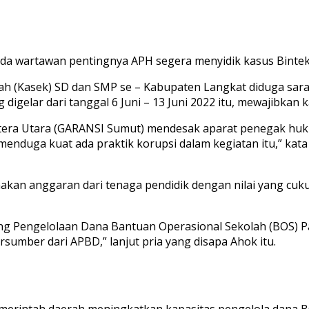
da wartawan pentingnya APH segera menyidik kasus Bintek 
lah (Kasek) SD dan SMP se – Kabupaten Langkat diduga sar
digelar dari tanggal 6 Juni – 13 Juni 2022 itu, mewajibkan
atera Utara (GARANSI Sumut) mendesak aparat penegak huku
duga kuat ada praktik korupsi dalam kegiatan itu,” kata 
akan anggaran dari tenaga pendidik dengan nilai yang cuk
g Pengelolaan Dana Bantuan Operasional Sekolah (BOS) Pa
umber dari APBD,” lanjut pria yang disapa Ahok itu.
pemerintah daerah meningkatkan kapasitas pengelola dana