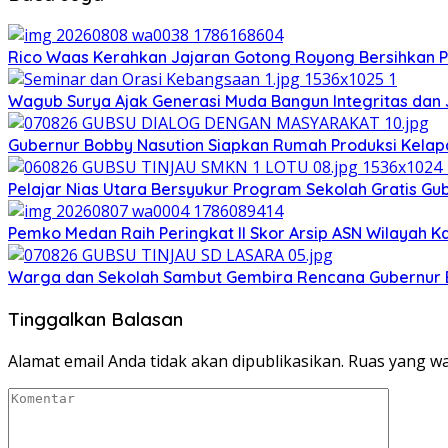
Rico Waas Kerahkan Jajaran Gotong Royong Bersihkan Pa
Wagub Surya Ajak Generasi Muda Bangun Integritas dan
Gubernur Bobby Nasution Siapkan Rumah Produksi Kelapa
Pelajar Nias Utara Bersyukur Program Sekolah Gratis G
Pemko Medan Raih Peringkat II Skor Arsip ASN Wilayah K
Warga dan Sekolah Sambut Gembira Rencana Gubernur B
Tinggalkan Balasan
Alamat email Anda tidak akan dipublikasikan.
Ruas yang wa