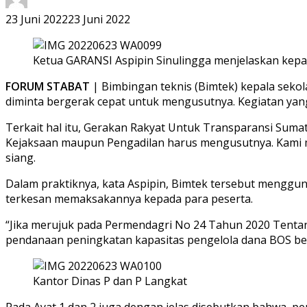
23 Juni 2022
23 Juni 2022
Ketua GARANSI Aspipin Sinulingga menjelaskan kepa
FORUM STABAT
| Bimbingan teknis (Bimtek) kepala seko
diminta bergerak cepat untuk mengusutnya. Kegiatan yang 
Terkait hal itu, Gerakan Rakyat Untuk Transparansi Sum
Kejaksaan maupun Pengadilan harus mengusutnya. Kami men
siang.
Dalam praktiknya, kata Aspipin, Bimtek tersebut menggun
terkesan memaksakannya kepada para peserta.
“Jika merujuk pada Permendagri No 24 Tahun 2020 Tentan
pendanaan peningkatan kapasitas pengelola dana BOS bers
Kantor Dinas P dan P Langkat
Pada Ayat 1 dan 2 juga dengan jelas disebutkan bahwa, 