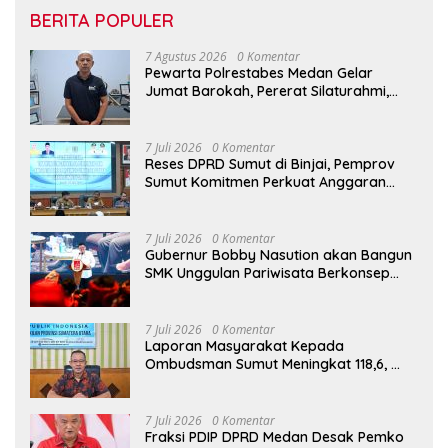
BERITA POPULER
7 Agustus 2026
0 Komentar
Pewarta Polrestabes Medan Gelar
Jumat Barokah, Pererat Silaturahmi,
Kokohkan Sinergi Media dan Kepolisian
7 Juli 2026
0 Komentar
Reses DPRD Sumut di Binjai, Pemprov
Sumut Komitmen Perkuat Anggaran
2027 untuk Infrastruktur
7 Juli 2026
0 Komentar
Gubernur Bobby Nasution akan Bangun
SMK Unggulan Pariwisata Berkonsep
Boarding School di Samosir
7 Juli 2026
0 Komentar
Laporan Masyarakat Kepada
Ombudsman Sumut Meningkat 118,6,
Penyelenggara Harus Tingkatkan
Kualitas Layanan Publik
7 Juli 2026
0 Komentar
Fraksi PDIP DPRD Medan Desak Pemko