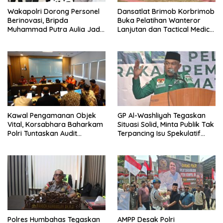
Wakapolri Dorong Personel
Dansatlat Brimob Korbrimob
Berinovasi, Bripda
Buka Pelatihan Wanteror
Muhammad Putra Aulia Jadi
Lanjutan dan Tactical Medic
Contoh Nyata
2026
Kawal Pengamanan Objek
GP Al-Washliyah Tegaskan
Vital, Korsabhara Baharkam
Situasi Solid, Minta Publik Tak
Polri Tuntaskan Audit
Terpancing Isu Spekulatif
Evaluasi di Pertamina Patra
Pergantian Kapolri
Niaga Jabar
Polres Humbahas Tegaskan
AMPP Desak Polri