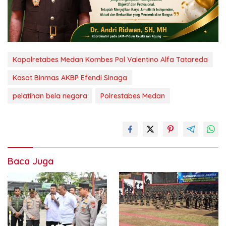
Kapolretabes Medan Kombes Pol Valentino Alfa Tatareda
Kasat Binmas AKBP Efendi Sinaga
pelatihan bela negara
Polrestabes Medan
Baca Juga