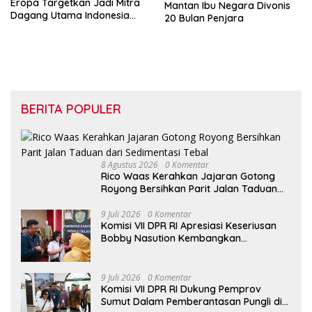
Eropa Targetkan Jadi Mitra
Mantan Ibu Negara Divonis
Dagang Utama Indonesia
20 Bulan Penjara
Selain Cina dan AS
BERITA POPULER
8 Agustus 2026
0 Komentar
Rico Waas Kerahkan Jajaran Gotong
Royong Bersihkan Parit Jalan Taduan
dari Sedimentasi Tebal
9 Juli 2026
0 Komentar
Komisi VII DPR RI Apresiasi Keseriusan
Bobby Nasution Kembangkan
Pariwisata Danau Toba
9 Juli 2026
0 Komentar
Komisi VII DPR RI Dukung Pemprov
Sumut Dalam Pemberantasan Pungli di