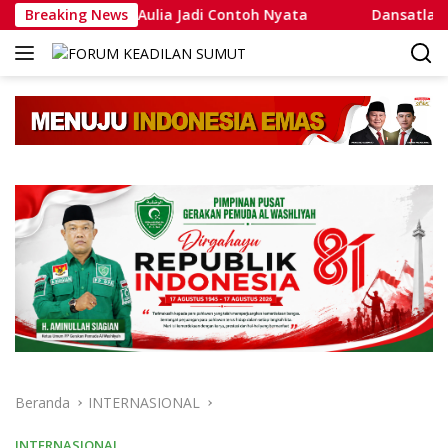
Langsung
mmad Putra Aulia Jadi Contoh Nyata
Breaking News
Dansatlat Brimob
ke
konten
Beranda
INTERNASIONAL
INTERNASIONAL