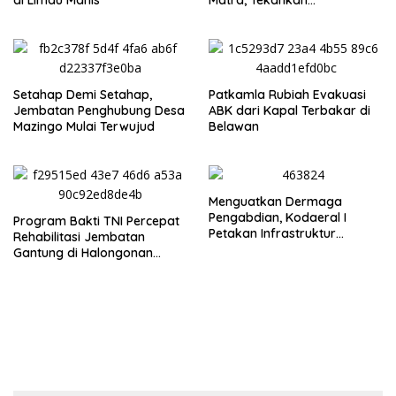
di Limau Manis
Matra, Tekankan
Profesionalisme dan
Independensi Pers
Setahap Demi Setahap,
Patkamla Rubiah Evakuasi
Jembatan Penghubung Desa
ABK dari Kapal Terbakar di
Mazingo Mulai Terwujud
Belawan
Menguatkan Dermaga
Pengabdian, Kodaeral I
Program Bakti TNI Percepat
Petakan Infrastruktur
Rehabilitasi Jembatan
Operasional
Gantung di Halongonan
Timur