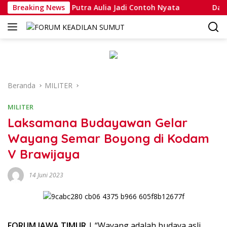
Langsung
pda Muhammad Putra Aulia Jadi Contoh Nyata
Breaking News
Dansatlat
ke
konten
Beranda
MILITER
MILITER
Laksamana Budayawan Gelar
Wayang Semar Boyong di Kodam
V Brawijaya
14 Juni 2023
FORUM JAWA TIMUR
| “Wayang adalah budaya asli