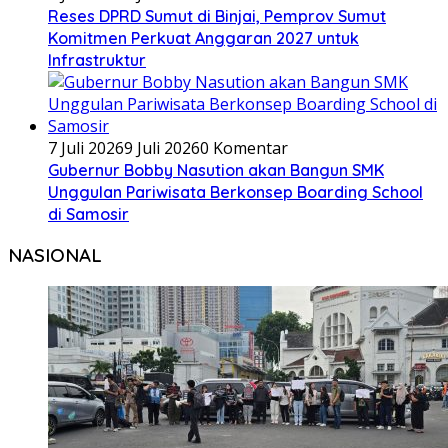
Reses DPRD Sumut di Binjai, Pemprov Sumut
Komitmen Perkuat Anggaran 2027 untuk
Infrastruktur
7 Juli 2026
9 Juli 2026
0 Komentar
Gubernur Bobby Nasution akan Bangun SMK
Unggulan Pariwisata Berkonsep Boarding School
di Samosir
NASIONAL