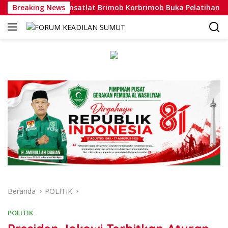
Langsung
Breaking News
Dansatlat Brimob Korbrimob Buka Pelatihan Wanteror Lan
ke
konten
Beranda
POLITIK
POLITIK