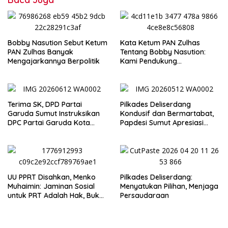
Bobby Nasution Sebut Ketum
Kata Ketum PAN Zulhas
PAN Zulhas Banyak
Tentang Bobby Nasution:
Mengajarkannya Berpolitik
Kami Pendukung
Pertamanya
Terima SK, DPD Partai
Pilkades Deliserdang
Garuda Sumut Instruksikan
Kondusif dan Bermartabat,
DPC Partai Garuda Kota
Papdesi Sumut Apresiasi
Medan Segera Bentuk PAC
Bupati H Asri Tambunan
UU PPRT Disahkan, Menko
Pilkades Deliserdang:
Muhaimin: Jaminan Sosial
Menyatukan Pilihan, Menjaga
untuk PRT Adalah Hak, Bukan
Persaudaraan
Pilihan