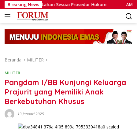
Langsung
akaran Lahan Sesuai Prosedur Hukum
Breaking News
AMPP Desak Pol
ke
konten
Beranda
MILITER
MILITER
Pangdam I/BB Kunjungi Keluarga
Prajurit yang Memiliki Anak
Berkebutuhan Khusus
13 Januari 2025