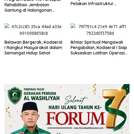
Petakan Infrastruktur
Rehabilitasi Jembatan
Operasional
Gantung di Halongonan
Timur
Belawan Bergerak, Kodaeral
Ikhtiar Spiritual Mengawali
I Rangkul Masyarakat dalam
Pengabdian, Kodaeral I Siap
Semangat Hidup Sehat
Sukseskan Latihan Operasi
Pertahanan Wilayah TNI
2026