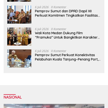
6 Juli 2026
0 Komentar
Pemprov Sumut dan DPRD Dapil XII
Perkuat Komitmen Tingkatkan Fasilitas
serta Kesejahteraan Lansia di PSLU
Binjai
6 Juli 2026
0 Komentar
Wali Kota Medan Dukung Film
“Pramuka” Untuk Bangkitkan Karakter
Generasi Muda
6 Juli 2026
0 Komentar
Pemprov Sumut Perkuat Konektivitas
Pelabuhan Kuala Tanjung–Penang Port,
Dorong Efisiensi Logistik dan Daya
Saing Ekonomi
NASIONAL