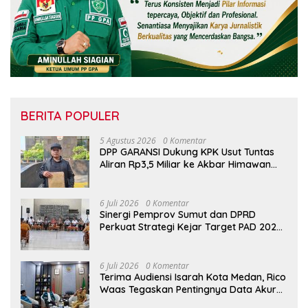
BERITA POPULER
5 Agustus 2026
0 Komentar
DPP GARANSI Dukung KPK Usut Tuntas
Aliran Rp3,5 Miliar ke Akbar Himawan
Buchari
6 Juli 2026
0 Komentar
Sinergi Pemprov Sumut dan DPRD
Perkuat Strategi Kejar Target PAD 2026
di UPTD Pependa Binjai
6 Juli 2026
0 Komentar
Terima Audiensi Isarah Kota Medan, Rico
Waas Tegaskan Pentingnya Data Akurat
Dalam Mengambil Kebijakan Publik