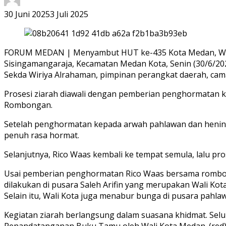
30 Juni 2025
3 Juli 2025
FORUM MEDAN | Menyambut HUT ke-435 Kota Medan, Wali 
Sisingamangaraja, Kecamatan Medan Kota, Senin (30/6/2025
Sekda Wiriya Alrahaman, pimpinan perangkat daerah, cam
Prosesi ziarah diawali dengan pemberian penghormatan k
Rombongan.
Setelah penghormatan kepada arwah pahlawan dan hening
penuh rasa hormat.
Selanjutnya, Rico Waas kembali ke tempat semula, lalu p
Usai pemberian penghormatan Rico Waas bersama rombo
dilakukan di pusara Saleh Arifin yang merupakan Wali Kot
Selain itu, Wali Kota juga menabur bunga di pusara pah
Kegiatan ziarah berlangsung dalam suasana khidmat. Selur
Penandatanganan Buku Tamu oleh Wali Kota Medan. (red