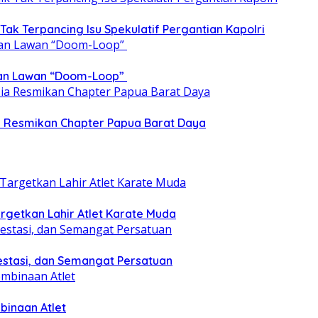
 Tak Terpancing Isu Spekulatif Pergantian Kapolri
epan Lawan “Doom-Loop”
ia Resmikan Chapter Papua Barat Daya
getkan Lahir Atlet Karate Muda
estasi, dan Semangat Persatuan
binaan Atlet