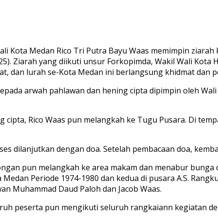
Kota Medan Rico Tri Putra Bayu Waas memimpin ziarah k
). Ziarah yang diikuti unsur Forkopimda, Wakil Wali Kota H
at, dan lurah se-Kota Medan ini berlangsung khidmat dan
epada arwah pahlawan dan hening cipta dipimpin oleh Wali
 cipta, Rico Waas pun melangkah ke Tugu Pusara. Di temp
roses dilanjutkan dengan doa. Setelah pembacaan doa, kem
ngan pun melangkah ke area makam dan menabur bunga d
a Medan Periode 1974-1980 dan kedua di pusara A.S. Rangku
lawan Muhammad Daud Paloh dan Jacob Waas.
uh peserta pun mengikuti seluruh rangkaiann kegiatan deng
)