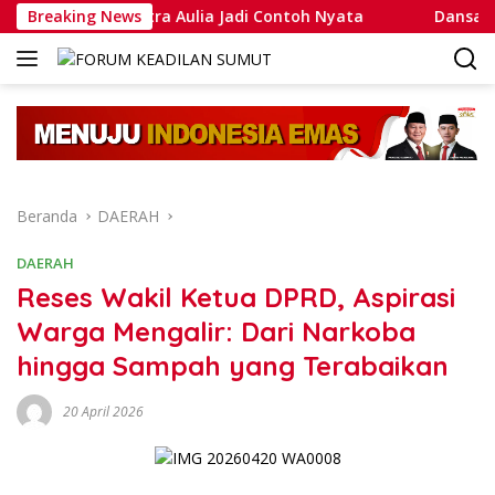
Langsung
hammad Putra Aulia Jadi Contoh Nyata
Breaking News
Dansatlat Brim
ke
konten
Beranda
DAERAH
DAERAH
Reses Wakil Ketua DPRD, Aspirasi
Warga Mengalir: Dari Narkoba
hingga Sampah yang Terabaikan
20 April 2026