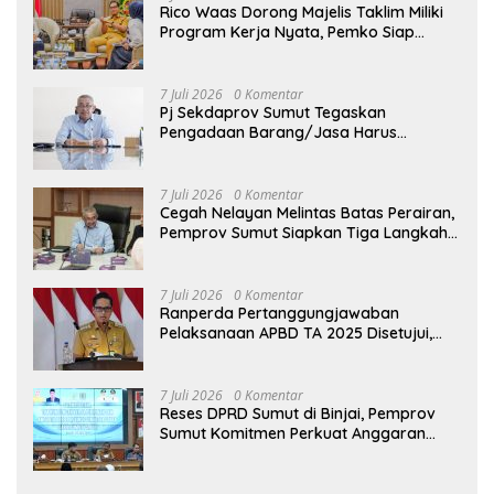
Rico Waas Dorong Majelis Taklim Miliki
Program Kerja Nyata, Pemko Siap
Dukung hingga Tingkat Kelurahan
7 Juli 2026
0 Komentar
Pj Sekdaprov Sumut Tegaskan
Pengadaan Barang/Jasa Harus
Profesional, Transparan, dan Akuntabel
7 Juli 2026
0 Komentar
Cegah Nelayan Melintas Batas Perairan,
Pemprov Sumut Siapkan Tiga Langkah
Strategis
7 Juli 2026
0 Komentar
Ranperda Pertanggungjawaban
Pelaksanaan APBD TA 2025 Disetujui,
Wali Kota Medan Apresiasi Sinergitas
Antara Legislatif dan Eksekutif
7 Juli 2026
0 Komentar
Reses DPRD Sumut di Binjai, Pemprov
Sumut Komitmen Perkuat Anggaran
2027 untuk Infrastruktur