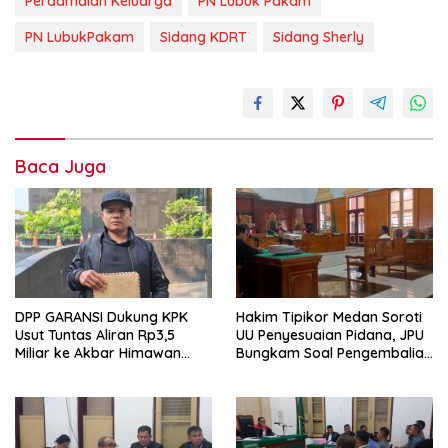
Perdamaian Keluarga
PN Lubuk Pakam
PN LubukPakam
Sidang KDRT
Sidang Sherly
Baca Juga
DPP GARANSI Dukung KPK
Hakim Tipikor Medan Soroti
Usut Tuntas Aliran Rp3,5
UU Penyesuaian Pidana, JPU
Miliar ke Akbar Himawan
Bungkam Soal Pengembalian
Buchari
Uang Hendra