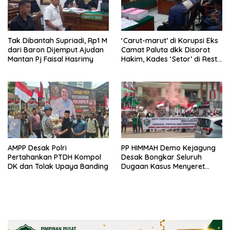
Tak Dibantah Supriadi, Rp1 M
‘Carut-marut’ di Korupsi Eks
dari Baron Dijemput Ajudan
Camat Paluta dkk Disorot
Mantan Pj Faisal Hasrimy
Hakim, Kades ‘Setor’ di Resto
Hotel
AMPP Desak Polri
PP HIMMAH Demo Kejagung
Pertahankan PTDH Kompol
Desak Bongkar Seluruh
DK dan Tolak Upaya Banding
Dugaan Kasus Menyeret
Febrie Adriansyah