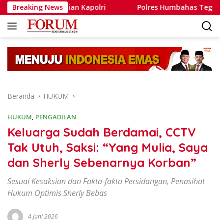
Langsung
an Kapolri
Breaking News
Polres Humbahas Tegaskan Penanganan Lap
ke
konten
Beranda
HUKUM
HUKUM
,
PENGADILAN
Keluarga Sudah Berdamai, CCTV
Tak Utuh, Saksi: “Yang Mulia, Saya
dan Sherly Sebenarnya Korban”
Sesuai Kesaksian dan Fakta-fakta Persidangan, Penasihat
Hukum Optimis Sherly Bebas
4 Juni 2026