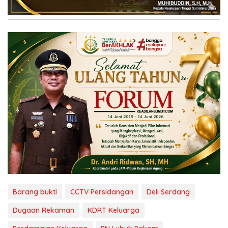
Barang bukti
CCTV Persidangan
Deli Serdang
Dugaan Rekaman
KDRT Keluarga