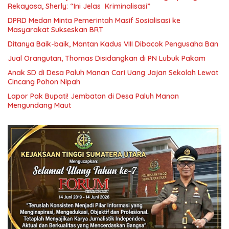
Rekayasa, Sherly: “Ini Jelas Kriminalisasi”
DPRD Medan Minta Pemerintah Masif Sosialisasi ke
Masyarakat Sukseskan BRT
Ditanya Baik-baik, Mantan Kadus VIII Dibacok Pengusaha Ban
Jual Orangutan, Thomas Disidangkan di PN Lubuk Pakam
Anak SD di Desa Paluh Manan Cari Uang Jajan Sekolah Lewat
Cincang Pohon Nipah
Lapor Pak Bupati! Jembatan di Desa Paluh Manan
Mengundang Maut