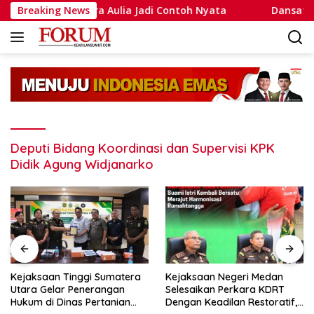
Langsung
ammad Putra Aulia Jadi Contoh Nyata
Breaking News
Dansatlat Brimob
ke
konten
Deputi Bidang Koordinasi dan Supervisi KPK
Didik Agung Widjanarko
Kejaksaan Tinggi Sumatera
Kejaksaan Negeri Medan
Utara Gelar Penerangan
Selesaikan Perkara KDRT
Hukum di Dinas Pertanian
Dengan Keadilan Restoratif,