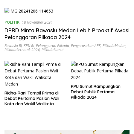
Merajut Harmonisasi
Rumahtangga
POLITIK
18 November 2024
DPRD Minta Bawaslu Medan Lebih Proaktif Awasi
Pelanggaran Pilkada 2024
Bawaslu RI
,
KPU RI
,
Pelanggaran Pilkada
,
Pengerusakan APK
,
PilkadaMedan
,
PilkadaSerentak 2024
,
PilkadaSumut
KPU Sumut Rampungkan
Debat Publik Pertama
Ridha-Rani Tampil Prima di
Pilkada 2024
Debat Pertama Paslon Wali
Kota dan Wakil Walikota
Medan