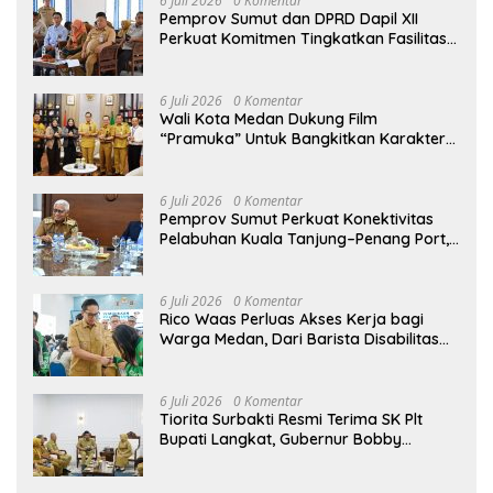
6 Juli 2026
0 Komentar
Pemprov Sumut dan DPRD Dapil XII
Perkuat Komitmen Tingkatkan Fasilitas
serta Kesejahteraan Lansia di PSLU
Binjai
6 Juli 2026
0 Komentar
Wali Kota Medan Dukung Film
“Pramuka” Untuk Bangkitkan Karakter
Generasi Muda
6 Juli 2026
0 Komentar
Pemprov Sumut Perkuat Konektivitas
Pelabuhan Kuala Tanjung–Penang Port,
Dorong Efisiensi Logistik dan Daya
Saing Ekonomi
6 Juli 2026
0 Komentar
Rico Waas Perluas Akses Kerja bagi
Warga Medan, Dari Barista Disabilitas
hingga Peluang Kerja ke Luar Negeri
6 Juli 2026
0 Komentar
Tiorita Surbakti Resmi Terima SK Plt
Bupati Langkat, Gubernur Bobby
Nasution Tekankan ASN Harus Layani
Masyarakat