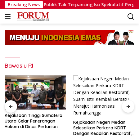
Langsung
i Solid, Minta Publik Tak Terpancing Isu Spekulatif Pergantian
Breaking News
ke
konten
Bawaslu RI
Kejaksaan Tinggi Sumatera
Utara Gelar Penerangan
Kejaksaan Negeri Medan
Hukum di Dinas Pertanian
Selesaikan Perkara KDRT
dan Ketahanan Pangan
Dengan Keadilan Restoratif,
Suami Istri Kembali Bersatu