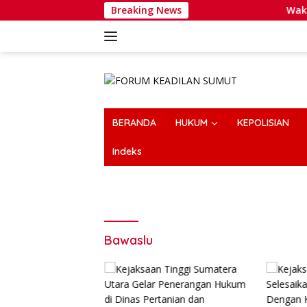
Langsung
Breaking News
Wakapolri D
ke
konten
BERANDA
HUKUM
KEPOLISIAN
Indeks
Bawaslu