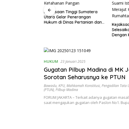
siapan Jajaran
Kejaksaan Tinggi Sumatera
gakan Hukum,
Utara Gelar Penerangan
era Utara Inspeksi
Hukum di Dinas Pertanian dan
Kejaksa
Negeri Medan
Ketahanan Pangan
Selesaik
Dengan K
Suami Is
Merajut 
Rumaht
HUKUM
23 Januari 2025
Gugatan Pilbup Madina di MK J
Sorotan Seharusnya ke PTUN
Bawaslu
,
KPU
,
Mahkamah Konstitusi
,
Pengadilan Tata 
(PTUN)
,
Pilbup Madina
FORUM JAKARTA – Terkait adanya gugatan masal
saat mengajukan gugatan oleh Paslon No1. Bup