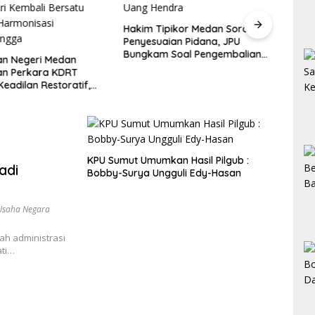
Kajat
Audi
Hakim Tipikor Medan Soroti UU
Pera
Penyesuaian Pidana, JPU
Bungkam Soal Pengembalian
an Negeri Medan
Uang Hendra
an Perkara KDRT
eadilan Restoratif,
tri Kembali Bersatu
Harmonisasi
angga
KPU Sumut Umumkan Hasil Pilgub :
adi
Bobby-Surya Ungguli Edy-Hasan
Usaha Negara
ah administrasi
ati…