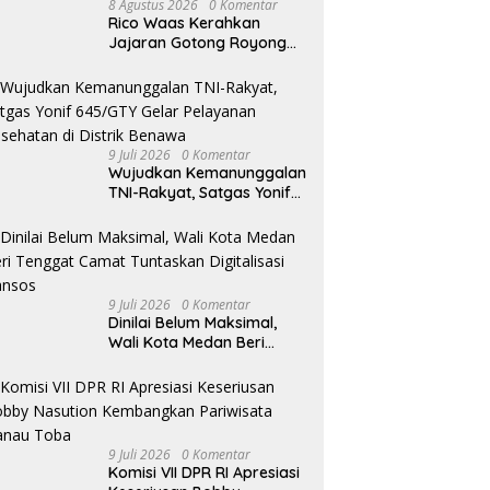
8 Agustus 2026
0 Komentar
i Sumatera Utara Terima
Tegakkan Putusan Inkracht,
T
Rico Waas Kerahkan
ensi Badan Pembentukan
Kejari Asahan Musnahkan
d
Jajaran Gotong Royong
turan Daerah DPRD Sumut
Barang Bukti dari 120 Perkara
M
Bersihkan Parit Jalan
Taduan dari Sedimentasi
Tebal
9 Juli 2026
0 Komentar
Wujudkan Kemanunggalan
TNI-Rakyat, Satgas Yonif
645/GTY Gelar Pelayanan
Kesehatan di Distrik
Benawa
9 Juli 2026
0 Komentar
Dinilai Belum Maksimal,
Wali Kota Medan Beri
Tenggat Camat Tuntaskan
Digitalisasi Bansos
9 Juli 2026
0 Komentar
Komisi VII DPR RI Apresiasi