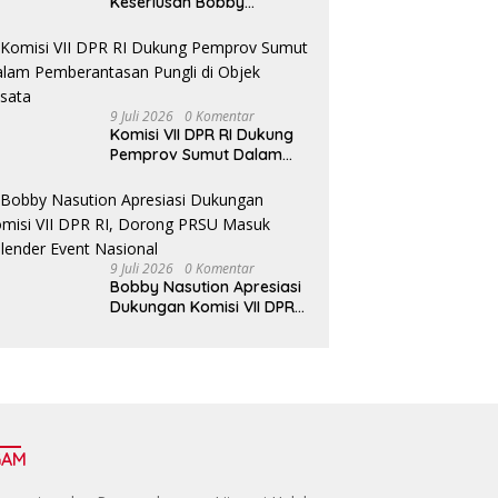
Keseriusan Bobby
Nasution Kembangkan
Pariwisata Danau Toba
9 Juli 2026
0 Komentar
Komisi VII DPR RI Dukung
Pemprov Sumut Dalam
Pemberantasan Pungli di
Objek Wisata
9 Juli 2026
0 Komentar
Bobby Nasution Apresiasi
Dukungan Komisi VII DPR
RI, Dorong PRSU Masuk
Kalender Event Nasional
GAM