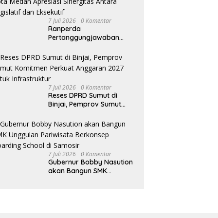
7 Juli 2026
0 Komentar
Ranperda
Pertanggungjawaban
Pelaksanaan APBD TA
2025 Disetujui, Wali Kota
Medan Apresiasi Sinergitas
Antara Legislatif dan
Eksekutif
7 Juli 2026
0 Komentar
Reses DPRD Sumut di
Binjai, Pemprov Sumut
Komitmen Perkuat
Anggaran 2027 untuk
Infrastruktur
7 Juli 2026
0 Komentar
Gubernur Bobby Nasution
akan Bangun SMK
Unggulan Pariwisata
Berkonsep Boarding
School di Samosir