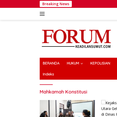
Langsung
Breaking News
Wak
ke
konten
BERANDA
HUKUM
KEPOLISIAN
Indeks
Mahkamah Konstitusi