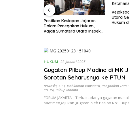
Kejaksaan Tinggi Sumatera
Utara Gelar Penerangan
siapan Jajaran
Hukum di Dinas Pertanian dan
Kejaksa
egakan Hukum,
Ketahanan Pangan
Selesai
tera Utara Inspeksi
Dengan K
Negeri Medan
Suami Is
Merajut
Rumaht
HUKUM
23 Januari 2025
Gugatan Pilbup Madina di MK J
Sorotan Seharusnya ke PTUN
Bawaslu
,
KPU
,
Mahkamah Konstitusi
,
Pengadilan Tata 
(PTUN)
,
Pilbup Madina
FORUM JAKARTA – Terkait adanya gugatan masal
saat mengajukan gugatan oleh Paslon No1. Bup