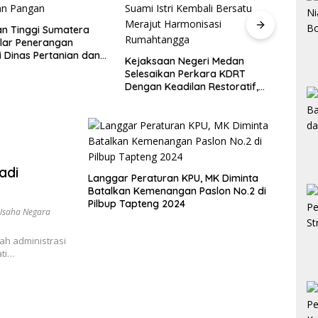
Kaja
Audi
Hakim Tipikor Medan Soroti UU
Pera
Penyesuaian Pidana, JPU
Bungkam Soal Pengembalian
an Negeri Medan
Uang Hendra
kan Perkara KDRT
eadilan Restoratif,
tri Kembali Bersatu
 Harmonisasi
angga
adi
Langgar Peraturan KPU, MK Diminta
Batalkan Kemenangan Paslon No.2 di
Pilbup Tapteng 2024
Usaha Negara
ah administrasi
ati…