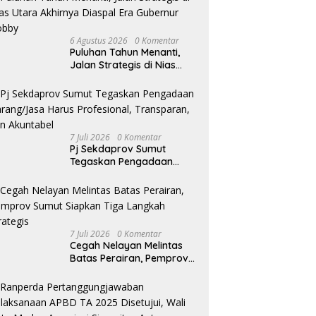
ti Sumatera Utara Terima
Tegakkan Putusan Inkracht,
T
ensi Badan Pembentukan
Kejari Asahan Musnahkan
d
turan Daerah DPRD Sumut
Barang Bukti dari 120 Perkara
M
6 Agustus 2026
0 Komentar
Puluhan Tahun Menanti,
Jalan Strategis di Nias
Utara Akhirnya Diaspal
Era Gubernur Bobby
7 Juli 2026
0 Komentar
Pj Sekdaprov Sumut
Tegaskan Pengadaan
Barang/Jasa Harus
Profesional, Transparan,
dan Akuntabel
7 Juli 2026
0 Komentar
Cegah Nelayan Melintas
Batas Perairan, Pemprov
Sumut Siapkan Tiga
Langkah Strategis