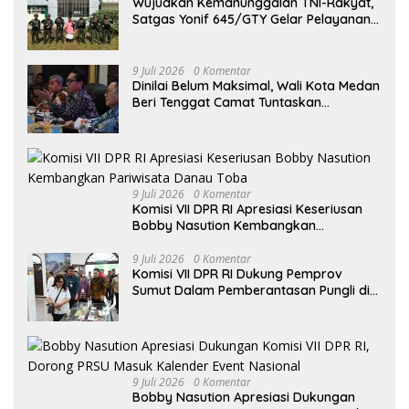
Wujudkan Kemanunggalan TNI-Rakyat,
Satgas Yonif 645/GTY Gelar Pelayanan
Kesehatan di Distrik Benawa
9 Juli 2026
0 Komentar
Dinilai Belum Maksimal, Wali Kota Medan
Beri Tenggat Camat Tuntaskan
Digitalisasi Bansos
9 Juli 2026
0 Komentar
Komisi VII DPR RI Apresiasi Keseriusan
Bobby Nasution Kembangkan
Pariwisata Danau Toba
9 Juli 2026
0 Komentar
Komisi VII DPR RI Dukung Pemprov
Sumut Dalam Pemberantasan Pungli di
Objek Wisata
9 Juli 2026
0 Komentar
Bobby Nasution Apresiasi Dukungan