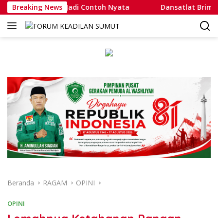
Langsung
 Aulia Jadi Contoh Nyata
Breaking News
Dansatlat Brimob Korbrimob 
ke
konten
Beranda
RAGAM
OPINI
OPINI