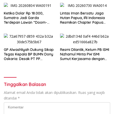
Ketika Dolar Rp 18.000,
Lintas Iman Bersatu Jaga
Sumatra Jadi Garda
Hutan Papua, IRI Indonesia
Terdepan Lawan “Doom-
Resmikan Chapter Papua
Loop”
Barat Daya
GP Alwashliyah Dukung Sikap
Resmi Dilantik, Ketum PB ISMI
Tegas Kepala BP BUMN Dony
Nizhamul Minta PW ISMI
Oskaria: Desak PT PP
Sumut Kerjasama dengan
Jalankan Restrukturisasi
Pemprovsu
Tanpa Mengorbankan
Karyawan
Tinggalkan Balasan
Alamat email Anda tidak akan dipublikasikan.
Ruas yang wajib
ditandai
*