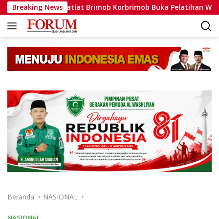
Langsung
Dansatlat Brimob Korbrimob Buka Pelatihan Wanteror Lanjutan
Breaking News
ke
konten
Beranda
NASIONAL
NASIONAL