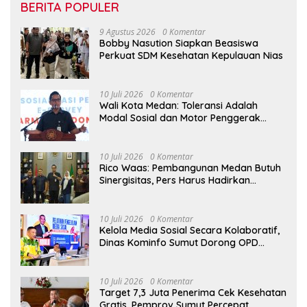
BERITA POPULER
9 Agustus 2026
0 Komentar
Bobby Nasution Siapkan Beasiswa
Perkuat SDM Kesehatan Kepulauan Nias
10 Juli 2026
0 Komentar
Wali Kota Medan: Toleransi Adalah
Modal Sosial dan Motor Penggerak
Pembangunan
10 Juli 2026
0 Komentar
Rico Waas: Pembangunan Medan Butuh
Sinergisitas, Pers Harus Hadirkan
Jurnalisme Solutif
10 Juli 2026
0 Komentar
Kelola Media Sosial Secara Kolaboratif,
Dinas Kominfo Sumut Dorong OPD
Bangun Komunikasi Publik yang
Responsif
10 Juli 2026
0 Komentar
Target 7,3 Juta Penerima Cek Kesehatan
Gratis, Pemprov Sumut Percepat