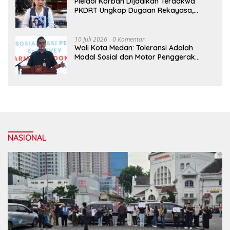
Pleidoi Korban Dijadikan Terdakwa
PKDRT Ungkap Dugaan Rekayasa,
Sherly: “Ini Jelas Kriminalisasi”
10 Juli 2026
0 Komentar
Wali Kota Medan: Toleransi Adalah
Modal Sosial dan Motor Penggerak
Pembangunan
NASIONAL