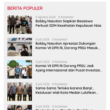
BERITA POPULER
9 Agustus 2026
0 Komentar
Bobby Nasution Siapkan Beasiswa
Perkuat SDM Kesehatan Kepulauan Nias
9 Juli 2026
0 Komentar
Bobby Nasution Apresiasi Dukungan
Komisi VII DPR RI, Dorong PRSU Masuk
Kalender Event Nasional
9 Juli 2026
0 Komentar
Komisi VII DPR RI Dorong PRSU Jadi
Ajang Internasional dan Pusat Investasi
Sumut
9 Juli 2026
0 Komentar
Sama-Sama Terluka karena Banjir,
Ketulusan Wali Kota Medan Luluhkan
Hati Bupati Aceh Tamiang
9 Juli 2026
0 Komentar