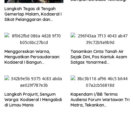
Langkah Tegas di Tengah
Gemerlap Malam, Kodaeral I
Sikat Pelanggaran dan
Amankan Empat Senjata
Tajam
Menggoreskan Warna,
Tanamkan Cinta Tanah Air
Menguatkan Persaudaraan:
Sejak Dini, Pos Kantuk Asam
Kodaeral I Bangun
Satgas Yonarmed
Kedekatan dengan
13/Nanggala Berikan
Masyarakat Pesisir
Pembekalan Wasbang di SD
Tunas Sejahtera Sungai Biru
‎Langkah Prajurit, Senyum
Kapendam I/BB Terima
Warga: Kodaeral I Mengabdi
Audiensi Forum Wartawan Tri
di Limau Manis
Matra, Tekankan
Profesionalisme dan
Independensi Pers