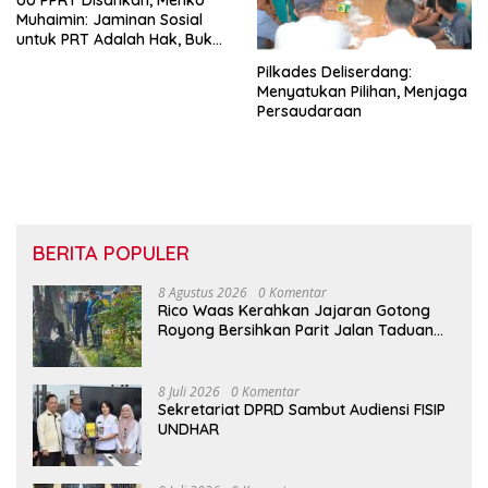
UU PPRT Disahkan, Menko
Muhaimin: Jaminan Sosial
untuk PRT Adalah Hak, Bukan
Pilihan
Pilkades Deliserdang:
Menyatukan Pilihan, Menjaga
Persaudaraan
BERITA POPULER
8 Agustus 2026
0 Komentar
Rico Waas Kerahkan Jajaran Gotong
Royong Bersihkan Parit Jalan Taduan
dari Sedimentasi Tebal
8 Juli 2026
0 Komentar
Sekretariat DPRD Sambut Audiensi FISIP
UNDHAR