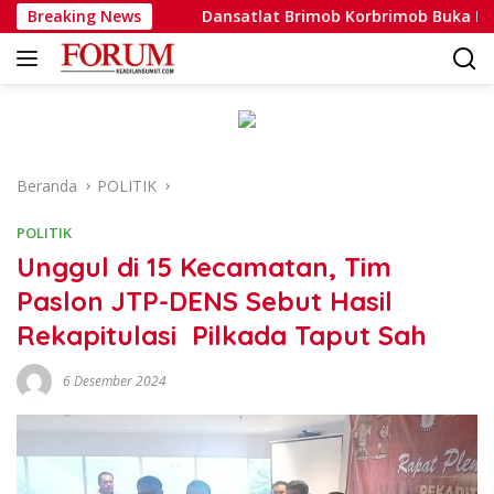
Langsung
yata
Breaking News
Dansatlat Brimob Korbrimob Buka Pelatihan Wante
ke
konten
Beranda
POLITIK
POLITIK
Unggul di 15 Kecamatan, Tim
Paslon JTP-DENS Sebut Hasil
Rekapitulasi Pilkada Taput Sah
6 Desember 2024