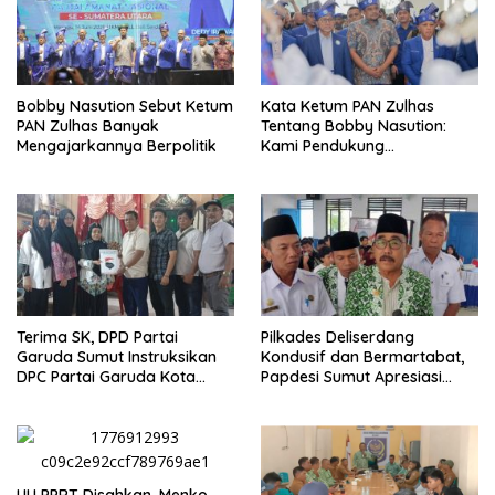
Bobby Nasution Sebut Ketum
Kata Ketum PAN Zulhas
PAN Zulhas Banyak
Tentang Bobby Nasution:
Mengajarkannya Berpolitik
Kami Pendukung
Pertamanya
Terima SK, DPD Partai
Pilkades Deliserdang
Garuda Sumut Instruksikan
Kondusif dan Bermartabat,
DPC Partai Garuda Kota
Papdesi Sumut Apresiasi
Medan Segera Bentuk PAC
Bupati H Asri Tambunan