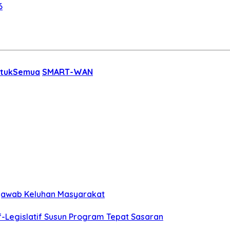
6
tukSemua
SMART-WAN
njawab Keluhan Masyarakat
f-Legislatif Susun Program Tepat Sasaran