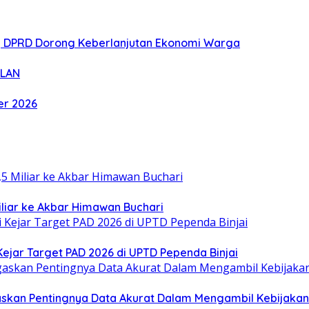
r, DPRD Dorong Keberlanjutan Ekonomi Warga
 LAN
er 2026
iliar ke Akbar Himawan Buchari
ejar Target PAD 2026 di UPTD Pependa Binjai
askan Pentingnya Data Akurat Dalam Mengambil Kebijakan 