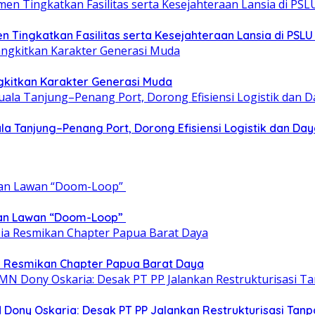
Tingkatkan Fasilitas serta Kesejahteraan Lansia di PSLU 
gkitkan Karakter Generasi Muda
a Tanjung–Penang Port, Dorong Efisiensi Logistik dan Da
epan Lawan “Doom-Loop”
ia Resmikan Chapter Papua Barat Daya
 Dony Oskaria: Desak PT PP Jalankan Restrukturisasi T