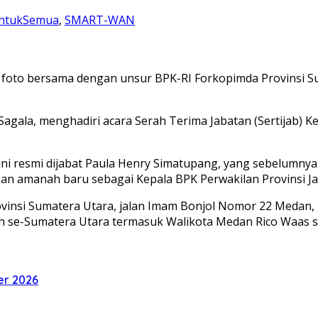
ntukSemua
,
SMART-WAN
a foto bersama dengan unsur BPK-RI Forkopimda Provinsi S
ala, menghadiri acara Serah Terima Jabatan (Sertijab) K
ini resmi dijabat Paula Henry Simatupang, yang sebelumnya
n amanah baru sebagai Kepala BPK Perwakilan Provinsi Ja
vinsi Sumatera Utara, jalan Imam Bonjol Nomor 22 Medan, t
 se-Sumatera Utara termasuk Walikota Medan Rico Waas ser
er 2026